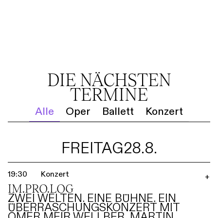
DIE NÄCHSTEN
TERMINE
Alle
Oper
Ballett
Konzert
FREITAG
28.8.
19:30
Konzert
+
IM.PRO.LOG
ZWEI WELTEN. EINE BÜHNE. EIN
ÜBERRASCHUNGSKONZERT MIT
OMER MEIR WELLBER, MARTIN