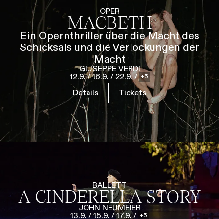
Führungen
Jobs
Kontakt
OPER
MACBETH
Ein Opernthriller über die Macht des
Schicksals und die Verlockungen der
Macht
GIUSEPPE VERDI
12.9.
/
16.9.
/
22.9.
/
5
Details
Tickets
BALLETT
A CINDERELLA STORY
JOHN NEUMEIER
13.9.
/
15.9.
/
17.9.
/
5