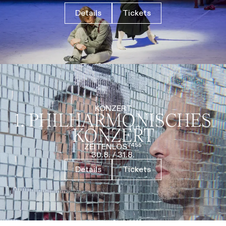
Details
Tickets
KONZERT
1. PHILHARMO­NISCHES
KONZERT
ZEITENLOS⁷⁴⁵⁵
30.8.
/
31.8.
Details
Tickets