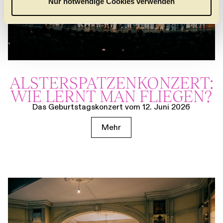
Nur notwendige Cookies verwenden
h
l
ALSTER­SPATZEN­KONZERT:
WIE LERNT MAN FLIEGEN?
Das Geburtstagskonzert vom 12. Juni 2026
Mehr