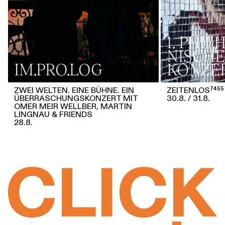
1. PHI
NISCHE
IM.PRO.LOG
KONZE
ZWEI WELTEN. EINE BÜHNE. EIN
ZEITENLOS⁷⁴⁵⁵
ÜBERRASCHUNGSKONZERT MIT
30.8.
31.8.
OMER MEIR WELLBER, MARTIN
LINGNAU & FRIENDS
28.8.