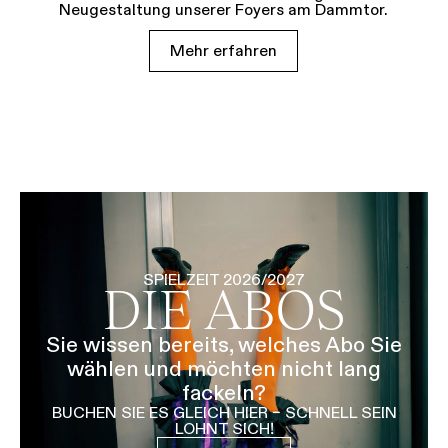
Neugestaltung unserer Foyers am Dammtor.
Mehr erfahren
SPIELZEIT 2026/2027
DIE ABOS
Sie wissen bereits, welches Abo Sie
wählen und möchten nicht lang
fackeln?
BUCHEN SIE ES GLEICH HIER – SCHNELL SEIN
LOHNT SICH!