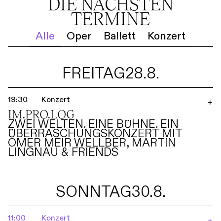
DIE NÄCHSTEN
TERMINE
Alle
Oper
Ballett
Konzert
FREITAG
28.8.
19:30
Konzert
+
IM.PRO.LOG
ZWEI WELTEN. EINE BÜHNE. EIN
ÜBERRASCHUNGSKONZERT MIT
OMER MEIR WELLBER, MARTIN
LINGNAU & FRIENDS
SONNTAG
30.8.
11:00
Konzert
+