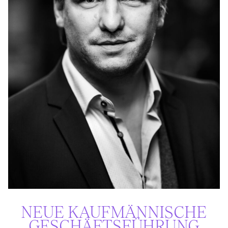
NEUE KAUF­MÄNNISCHE
GESCHÄFTS­FÜHRUNG