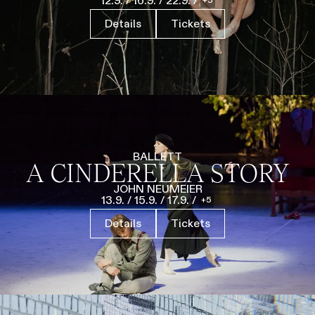
12.9.
/
16.9.
/
22.9.
/
Führungen
Jobs
Kontakt
Details
Tickets
BALLETT
A CINDERELLA STORY
JOHN NEUMEIER
13.9.
/
15.9.
/
17.9.
/
5
Details
Tickets