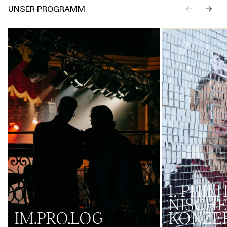
UNSER PROGRAMM
←
→
1. PHI
NISCHE
IM.PRO.LOG
KONZE