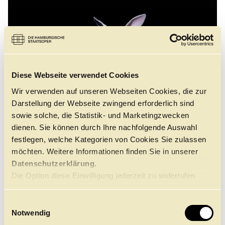
Diese Webseite verwendet Cookies
Wir verwenden auf unseren Webseiten Cookies, die zur
Darstellung der Webseite zwingend erforderlich sind
sowie solche, die Statistik- und Marketingzwecken
dienen. Sie können durch Ihre nachfolgende Auswahl
festlegen, welche Kategorien von Cookies Sie zulassen
möchten. Weitere Informationen finden Sie in unserer
NDR BEITRAG ZUR
Datenschutzerklärung.
PREMIERE VON
Die Option diese Einwilligung jederzeit zu widerrufen
WUNDERLAND
finden Sie
Im Hamburg Journal: Alexei Ratmanskys erste
hier.
E
Uraufführung für das Hamburg Ballett
Notwendig
i
Hier ansehen