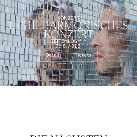
KONZERT
1. PHILHARMO­NISCHES
KONZERT
ZEITENLOS⁷⁴⁵⁵
30.8.
/
31.8.
Details
Tickets