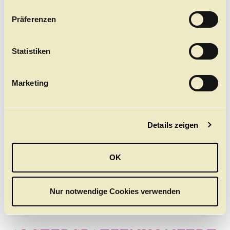
n
w
Präferenzen
i
l
l
Statistiken
i
g
Marketing
u
n
g
Details zeigen
s
a
u
OK
s
w
a
Nur notwendige Cookies verwenden
h
l