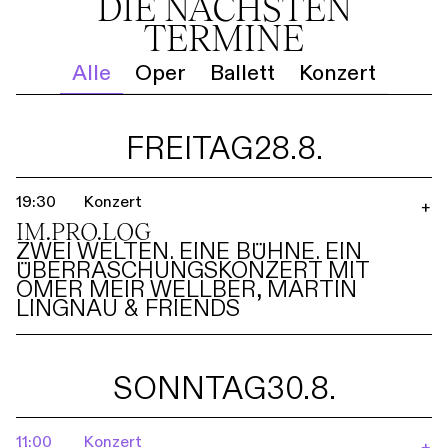
DIE NÄCHSTEN
TERMINE
Alle
Oper
Ballett
Konzert
FREITAG
28.8.
19:30
Konzert
+
IM.PRO.LOG
ZWEI WELTEN. EINE BÜHNE. EIN
ÜBERRASCHUNGSKONZERT MIT
OMER MEIR WELLBER, MARTIN
LINGNAU & FRIENDS
SONNTAG
30.8.
11:00
Konzert
+