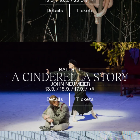
12.9.
/
16.9.
/
22.9.
/
Führungen
Jobs
Kontakt
Details
Tickets
BALLETT
A CINDERELLA STORY
JOHN NEUMEIER
13.9.
/
15.9.
/
17.9.
/
5
Details
Tickets