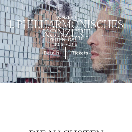
KONZERT
1. PHILHARMO­NISCHES
KONZERT
ZEITENLOS⁷⁴⁵⁵
30.8.
/
31.8.
Details
Tickets