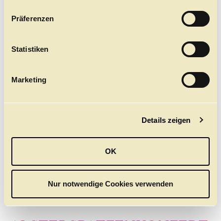
n
w
Präferenzen
i
l
l
Statistiken
i
g
Marketing
u
n
g
Details zeigen
s
a
u
OK
s
w
a
Nur notwendige Cookies verwenden
h
l