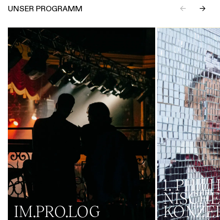
UNSER PROGRAMM
←
→
1. PHI
NISCHE
IM.PRO.LOG
KONZE