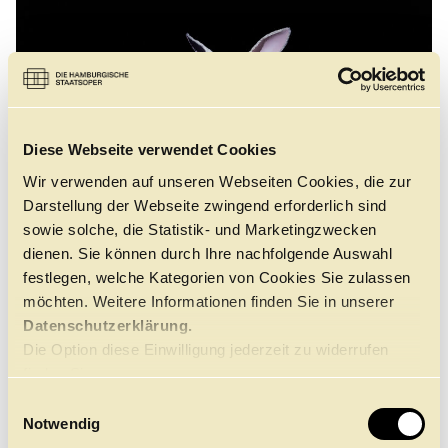
Diese Webseite verwendet Cookies
Wir verwenden auf unseren Webseiten Cookies, die zur
Darstellung der Webseite zwingend erforderlich sind
sowie solche, die Statistik- und Marketingzwecken
dienen. Sie können durch Ihre nachfolgende Auswahl
festlegen, welche Kategorien von Cookies Sie zulassen
möchten. Weitere Informationen finden Sie in unserer
NDR BEITRAG ZUR
Datenschutzerklärung.
PREMIERE VON
Die Option diese Einwilligung jederzeit zu widerrufen
WUNDERLAND
finden Sie
Im Hamburg Journal: Alexei Ratmanskys erste
hier.
E
Uraufführung für das Hamburg Ballett
Notwendig
i
Hier ansehen