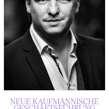
NEUE KAUF­MÄNNISCHE
GESCHÄFTS­FÜHRUNG