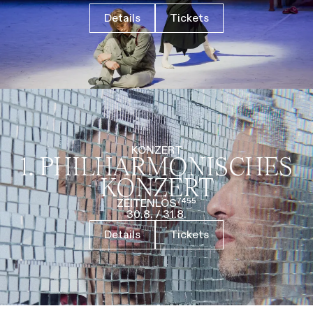
Details
Tickets
KONZERT
1. PHILHARMO­NISCHES
KONZERT
ZEITENLOS⁷⁴⁵⁵
30.8.
/
31.8.
Details
Tickets