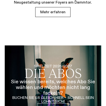
Neugestaltung unserer Foyers am Dammtor.
Mehr erfahren
SPIELZEIT 2026/2027
DIE ABOS
Sie wissen bereits, welches Abo Sie
wählen und möchten nicht lang
fackeln?
BUCHEN SIE ES GLEICH HIER – SCHNELL SEIN
LOHNT SICH!