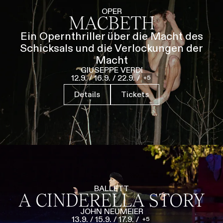
Führungen
Jobs
Kontakt
OPER
MACBETH
Ein Opernthriller über die Macht des
Schicksals und die Verlockungen der
Macht
GIUSEPPE VERDI
12.9.
/
16.9.
/
22.9.
/
5
Details
Tickets
BALLETT
A CINDERELLA STORY
JOHN NEUMEIER
13.9.
/
15.9.
/
17.9.
/
5