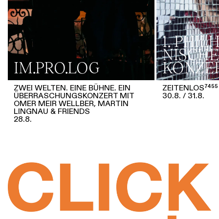
1. PHI
NISCHE
IM.PRO.LOG
KONZE
ZWEI WELTEN. EINE BÜHNE. EIN
ZEITENLOS⁷⁴⁵⁵
ÜBERRASCHUNGSKONZERT MIT
30.8.
31.8.
OMER MEIR WELLBER, MARTIN
LINGNAU & FRIENDS
28.8.