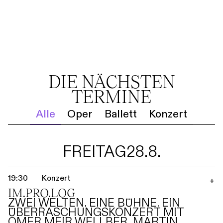
DIE NÄCHSTEN
TERMINE
Alle
Oper
Ballett
Konzert
FREITAG
28.8.
19:30
Konzert
+
IM.PRO.LOG
ZWEI WELTEN. EINE BÜHNE. EIN
ÜBERRASCHUNGSKONZERT MIT
OMER MEIR WELLBER, MARTIN