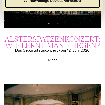
Nur notwendige Cookies verwenden
h
l
ALSTER­SPATZEN­KONZERT:
WIE LERNT MAN FLIEGEN?
Das Geburtstagskonzert vom 12. Juni 2026
Mehr