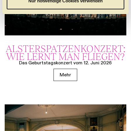
Nur notwendige Cookies verwenden
h
l
ALSTER­SPATZEN­KONZERT:
WIE LERNT MAN FLIEGEN?
Das Geburtstagskonzert vom 12. Juni 2026
Mehr