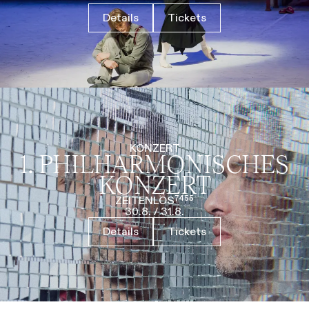
Details
Tickets
KONZERT
1. PHILHARMO­NISCHES
KONZERT
ZEITENLOS⁷⁴⁵⁵
30.8.
/
31.8.
Details
Tickets