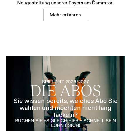
Neugestaltung unserer Foyers am Dammtor.
Mehr erfahren
SPIELZEIT 2026/2027
DIE ABOS
Sie wissen bereits, welches Abo Sie
wählen und möchten nicht lang
fackeln?
BUCHEN SIE ES GLEICH HIER – SCHNELL SEIN
LOHNT SICH!