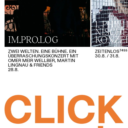
1. PHI
NISCHE
IM.PRO.LOG
KONZE
ZWEI WELTEN. EINE BÜHNE. EIN
ZEITENLOS⁷⁴⁵⁵
ÜBERRASCHUNGSKONZERT MIT
30.8.
31.8.
OMER MEIR WELLBER, MARTIN
LINGNAU & FRIENDS
28.8.