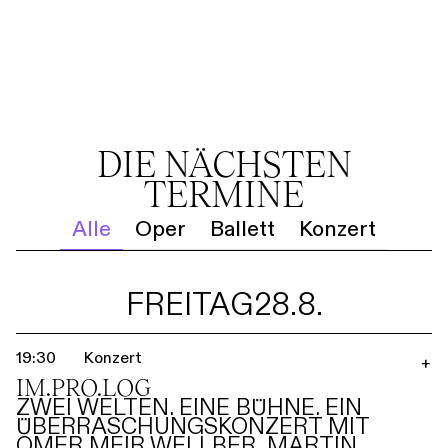
DIE NÄCHSTEN
TERMINE
Alle
Oper
Ballett
Konzert
FREITAG
28.8.
19:30
Konzert
+
IM.PRO.LOG
ZWEI WELTEN. EINE BÜHNE. EIN
ÜBERRASCHUNGSKONZERT MIT
OMER MEIR WELLBER, MARTIN