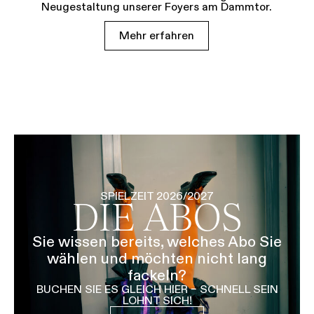
Neugestaltung unserer Foyers am Dammtor.
Mehr erfahren
SPIELZEIT 2026/2027
DIE ABOS
Sie wissen bereits, welches Abo Sie
wählen und möchten nicht lang
fackeln?
BUCHEN SIE ES GLEICH HIER – SCHNELL SEIN
LOHNT SICH!