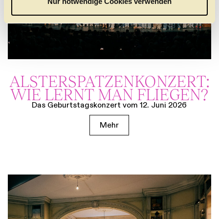
Nur notwendige Cookies verwenden
h
l
ALSTER­SPATZEN­KONZERT:
WIE LERNT MAN FLIEGEN?
Das Geburtstagskonzert vom 12. Juni 2026
Mehr