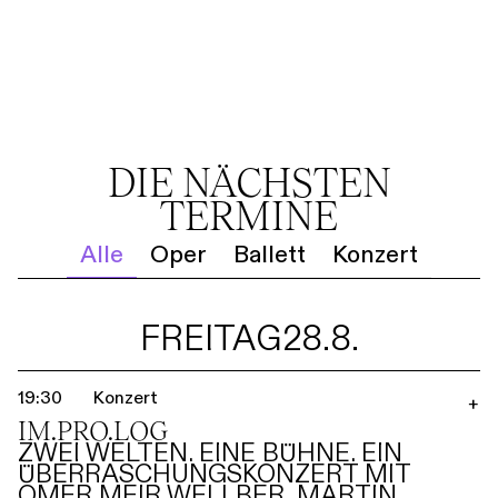
DIE NÄCHSTEN
TERMINE
Alle
Oper
Ballett
Konzert
FREITAG
28.8.
19:30
Konzert
+
IM.PRO.LOG
ZWEI WELTEN. EINE BÜHNE. EIN
ÜBERRASCHUNGSKONZERT MIT
OMER MEIR WELLBER, MARTIN