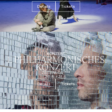
Details
Tickets
KONZERT
1. PHILHARMO­NISCHES
KONZERT
ZEITENLOS⁷⁴⁵⁵
30.8.
/
31.8.
Details
Tickets