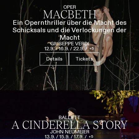
Führungen
Jobs
Kontakt
OPER
MACBETH
Ein Opernthriller über die Macht des
Schicksals und die Verlockungen der
Macht
GIUSEPPE VERDI
12.9.
/
16.9.
/
22.9.
/
5
Details
Tickets
BALLETT
A CINDERELLA STORY
JOHN NEUMEIER
13.9.
/
15.9.
/
17.9.
/
5