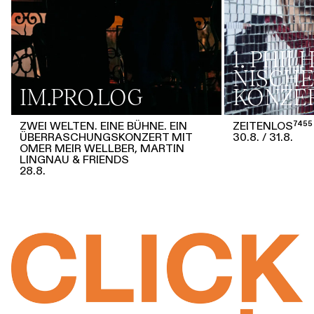
1. PHI
NISCHE
IM.PRO.LOG
KONZE
ZWEI WELTEN. EINE BÜHNE. EIN
ZEITENLOS⁷⁴⁵⁵
ÜBERRASCHUNGSKONZERT MIT
30.8.
31.8.
OMER MEIR WELLBER, MARTIN
LINGNAU & FRIENDS
28.8.