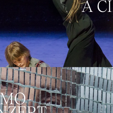
A C
RMO­
NZERT