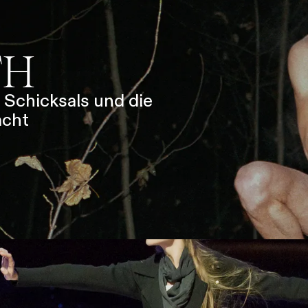
SERVICE
DANKE
MEIN KONTO
eise
Ihr Besuch
Abos
Führungen
Job
TH
 Schicksals und die
acht