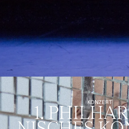
KONZERT
1. PHILHA
NISCHES KO