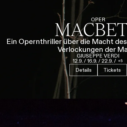
i
g
u
Tickets & Pr
OPER
MACBE
n
g
s
Ein Opernthriller über die Macht des
a
Verlockungen der M
u
GIUSEPPE VERDI
s
12.9.
/
16.9.
/
22.9.
/
5
w
a
Details
Tickets
h
l