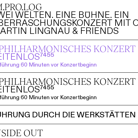
M.PRO.LOG
WEI WELTEN. EINE BÜHNE. EIN
BERRASCHUNGSKONZERT MIT O
ARTIN LINGNAU & FRIENDS
. PHILHARMO­NISCHES KONZERT
EITENLOS⁷⁴⁵⁵
führung 60 Minuten vor Konzertbeginn
. PHILHARMO­NISCHES KONZERT
EITENLOS⁷⁴⁵⁵
führung 60 Minuten vor Konzertbeginn
ÜHRUNG DURCH DIE WERKSTÄTTEN
NSIDE OUT