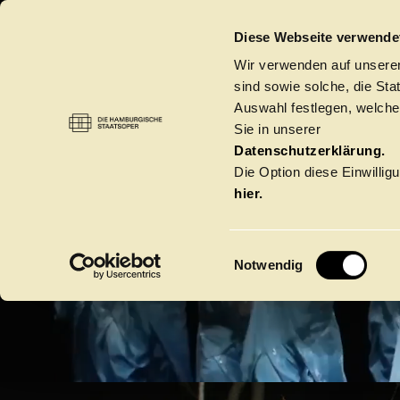
DIE HAMBURGISCHE STAATSOPER
Diese Webseite verwende
DIE 
Wir verwenden auf unseren
sind sowie solche, die St
Auswahl festlegen, welche
Sie in unserer
S
Datenschutzerklärung.
Die Option diese Einwilligu
hier.
E
Notwendig
i
BIS
n
w
Spielzeit 2026/20
i
l
l
Oper