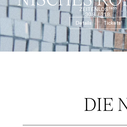
ZEITENLOS⁷⁴⁵⁵
30.8.
/
31.8.
Details
Tickets
DIE 