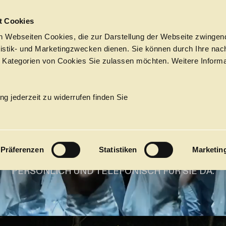
Sprungmarken
t Cookies
HAMBUR­G
 Webseiten Cookies, die zur Darstellung der Webseite zwingend
atistik- und Marketingzwecken dienen. Sie können durch Ihre nac
 Kategorien von Cookies Sie zulassen möchten. Weitere Informa
TAATS­OP
Tickets &
Suche
Ihr Besuch
Termine
ng jederzeit zu widerrufen finden Sie
KALENDER
hat ab dem 6. Juli Sommerpause
PROGRAM
Präferenzen
Statistiken
Marketin
DER KARTEN- UND ABONNEMENT­SERVICE IST
Alle
Oper
Ballett
Konzert
 ZUM 11. JULI UND DANACH WIEDER AB DEM 10. AU
PERSÖNLICH UND TELEFONISCH FÜR SIE DA.
ÜBER UNS
27
Premieren
Repertoire
Konzerte
Fes
Ballett
Orchester
Die Hamburgische Staa