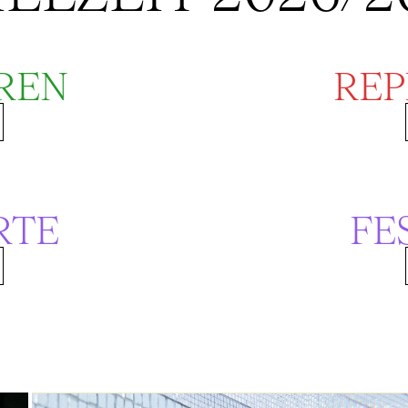
REN
REP
RTE
FE