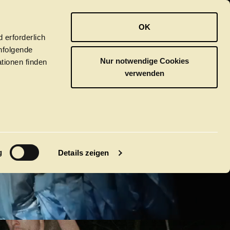
OPER
BALLETT
ORCHESTER
OK
ISCHE
 erforderlich
hfolgende
Nur notwendige Cookies
tionen finden
verwenden
ER
M
g
Details zeigen
GUST
tivals
CLICK in
tsoper