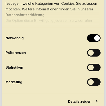
Dramaturgie und Schauspiel, und
David
festlegen, welche Kategorien von Cookies Sie zulassen
Hermann
, Professor für Regie
möchten. Weitere Informationen finden Sie in unserer
Musiktheater, treten mit Dramaturgin
Dr.
Datenschutzerklärung.
Laura Schmidt
in einen Austausch über
Die Option diese Einwilligung jederzeit zu widerrufen
das zuvor Gesehene und Gehörte.
finden Sie
hier.
E
Notwendig
i
n
w
Präferenzen
i
l
l
Statistiken
i
g
Marketing
u
n
g
Details zeigen
s