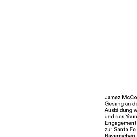
i
g
u
Tickets & Pr
n
g
s
a
u
s
w
a
h
l
Jamez McCork
Gesang an der
Ausbildung w
und des Youn
Engagements 
zur Santa Fe
Bayerischen 