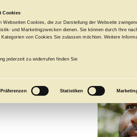
Sprungmarken
t Cookies
 Webseiten Cookies, die zur Darstellung der Webseite zwingend
atistik- und Marketingzwecken dienen. Sie können durch Ihre nac
 Kategorien von Cookies Sie zulassen möchten. Weitere Informa
Tickets &
Suche
Ihr Besuch
Termine
ng jederzeit zu widerrufen finden Sie
KALENDER
KLE
PROGRAM
Präferenzen
Statistiken
Marketin
Alle
Oper
Ballett
Konzert
ÜBER UNS
27
Premieren
Repertoire
Konzerte
Fes
Ballett
Orchester
Die Hamburgische Staa