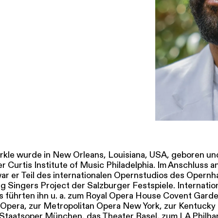
SERVICE
DANKE
MEIN KONTO
eise
Ihr Besuch
Abos
Führungen
Job
le wurde in New Orleans, Louisiana, USA, geboren und
 Curtis Institute of Music Philadelphia. Im Anschluss a
ar er Teil des internationalen Opernstudios des Opernh
g Singers Project der Salzburger Festspiele. Internatio
führten ihn u. a. zum Royal Opera House Covent Gard
 Opera, zur Metropolitan Opera New York, zur Kentucky
Staatsoper München, das Theater Basel, zum LA Philha