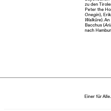
zu den Tirole
Peter the H
Onegin
), Erik
Walküre
). A
Bacchus (
Ar
nach Hambur
Einer für Al