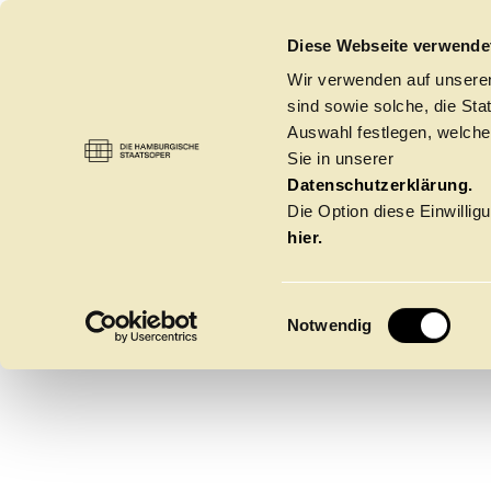
DIE HAMBURGISCHE STAATSOPER
Diese Webseite verwende
Wir verwenden auf unseren
sind sowie solche, die St
Auswahl festlegen, welche
Sie in unserer
JAMEZ
OPER
→
JAMEZ MCCORKLE
Datenschutzerklärung.
Die Option diese Einwilligu
hier.
MCCOR
E
Notwendig
i
n
w
Spielzeit 2026/20
i
l
l
Oper