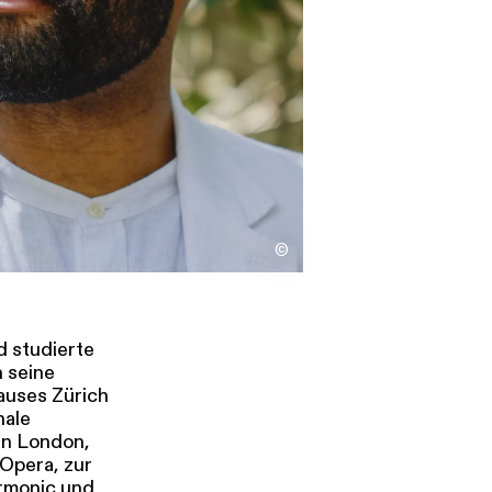
s
Kontakt
©
 studierte
n seine
auses Zürich
nale
en London,
 Opera, zur
rmonic und