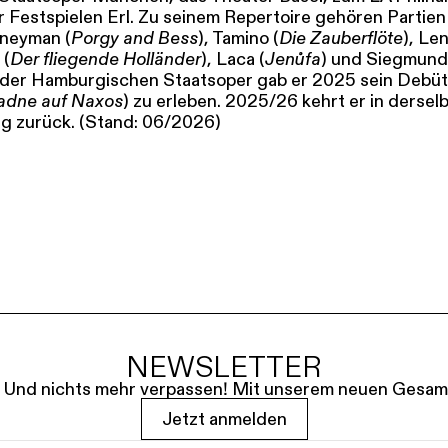
r Festspielen Erl. Zu seinem Repertoire gehören Partien 
oneyman (
Porgy and Bess
), Tamino (
Die Zauberflöte
), Len
 (
Der fliegende Holländer
), Laca (
Jenůfa
) und Siegmund
n der Hamburgischen Staatsoper gab er 2025 sein Debüt
iadne auf Naxos
) zu erleben. 2025/26 kehrt er in dersel
g zurück. (Stand: 06/2026)
NEWSLETTER
le. Und nichts mehr verpassen! Mit unserem neuen Gesam
Jetzt anmelden