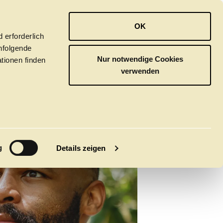
OPER
BALLETT
ORCHESTER
OK
 erforderlich
hfolgende
Nur notwendige Cookies
tionen finden
verwenden
M
g
Details zeigen
tivals
CLICK in
tsoper