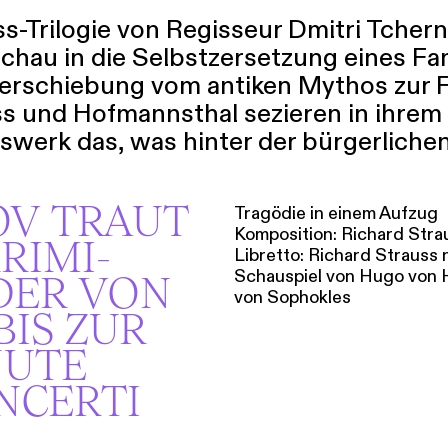
ss-Trilogie von Regisseur Dmitri Tchern
hau in die Selbstzersetzung eines Fam
schiebung vom antiken Mythos zur F
s und Hofmannsthal sezieren in ihrem
gswerk das, was hinter der bürgerlich
OV TRAUT
Tragödie in einem Aufzug
Komposition: Richard Stra
RIMI-
Libretto: Richard Strauss
Schauspiel von Hugo von 
DER VON
von Sophokles
BIS ZUR
NUTE
ONCERTI