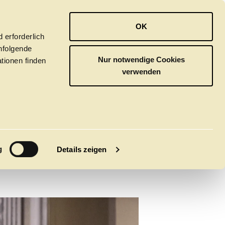
OPER
BALLETT
ORCHESTER
OK
 erforderlich
hfolgende
Nur notwendige Cookies
tionen finden
verwenden
A
M
g
Details zeigen
tivals
CLICK in
tsoper