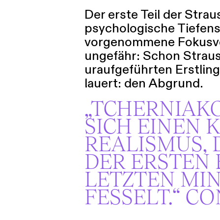
Der erste Teil der Strau
psychologische Tiefensc
vorgenommene Fokusver
ungefähr: Schon Straus
uraufgeführten Erstlin
lauert: den Abgrund.
„TCHERNIAK
SICH EINEN K
REALISMUS, 
DER ERSTEN 
LETZTEN MI
FESSELT.“ C