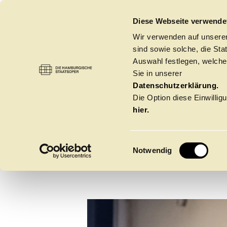
DIE HAMBURGISCHE STAATSOPER
Diese Webseite verwende
Wir verwenden auf unseren
sind sowie solche, die St
Auswahl festlegen, welche
Sie in unserer
Datenschutzerklärung.
Die Option diese Einwilligu
hier.
E
Notwendig
i
n
w
Spielzeit 2026/20
i
l
l
Oper