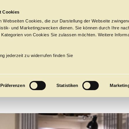
Sprungmarken
t Cookies
 Webseiten Cookies, die zur Darstellung der Webseite zwingend
atistik- und Marketingzwecken dienen. Sie können durch Ihre nac
 Kategorien von Cookies Sie zulassen möchten. Weitere Informa
ELEKTR
PROGRAMM
Tickets &
→
OPER
Suche
Ihr Besuch
Termine
ng jederzeit zu widerrufen finden Sie
KALENDER
Richard Strauss
PROGRAM
Präferenzen
Statistiken
Marketin
Alle
Oper
Ballett
Konzert
ÜBER UNS
27
Premieren
Repertoire
Konzerte
Fes
Ballett
Orchester
Die Hamburgische Staa