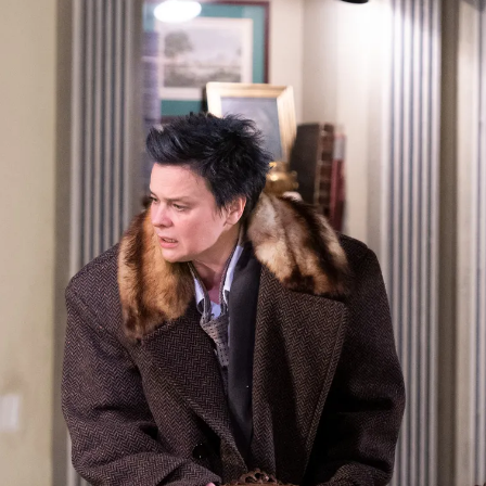
SERVICE
DANKE
MEIN KONTO
eise
Ihr Besuch
Abos
Führungen
Job