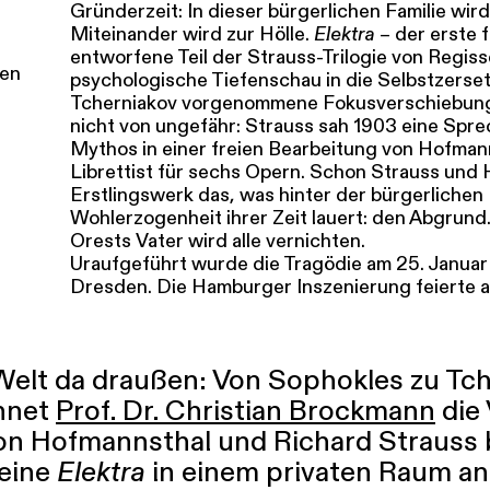
Gründerzeit: In dieser bürgerlichen Familie wi
Miteinander wird zur Hölle.
Elektra
– der erste
entworfene Teil der Strauss-Trilogie von Regisse
hen
psychologische Tiefenschau in die Selbstzerset
Tcherniakov vorgenommene Fokusverschiebung
nicht von ungefähr: Strauss sah 1903 eine Spr
Mythos in einer freien Bearbeitung von Hofmann
Librettist für sechs Opern. Schon Strauss und 
Erstlingswerk das, was hinter der bürgerliche
Wohlerzogenheit ihrer Zeit lauert: den Abgrund
Orests Vater wird alle vernichten.
Uraufgeführt wurde die Tragödie am 25. Januar
Dresden. Die Hamburger Inszenierung feierte 
Welt da draußen: Von Sophokles zu Tche
chnet
Prof. Dr. Christian Brockmann
die 
on Hofmannsthal und Richard Strauss b
seine
Elektra
in einem privaten Raum an