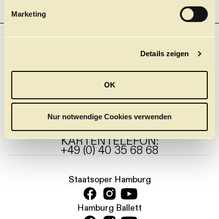
g
Marketing
u
n
g
NEWSLETTER
Details zeigen
s
Einer für Alle. Und nichts mehr verpassen! Mit unserem
neuen Gesamt-Newsletter.
a
u
Jetzt anmelden
OK
s
w
PRESSE
KONTAKT
DANKE
JOBS
a
Nur notwendige Cookies verwenden
h
l
KARTENTELEFON:
+49 (0) 40 35 68 68
Staatsoper Hamburg
Hamburg Ballett