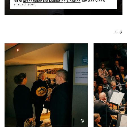
Bitte
akzeptieren Sie Marketing-Cookies
, um das Video
anzuschauen.
←
→
©