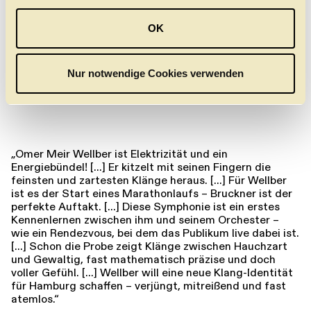
hatte. [...] Das Hauptthema des ersten Satzes ließ er
a
episch aussingen und voll auskosten, als Abbild der weit
u
ausholenden Architektur dieser Sinfonie wie ein Portal
OK
s
im Klang-Raum stehend.“
w
Hamburger Abendblatt
a
Nur notwendige Cookies verwenden
h
l
„Omer Meir Wellber ist Elektrizität und ein
Energiebündel! [...] Er kitzelt mit seinen Fingern die
feinsten und zartesten Klänge heraus. [...] Für Wellber
ist es der Start eines Marathonlaufs – Bruckner ist der
perfekte Auftakt. [...] Diese Symphonie ist ein erstes
Kennenlernen zwischen ihm und seinem Orchester –
wie ein Rendezvous, bei dem das Publikum live dabei ist.
[...] Schon die Probe zeigt Klänge zwischen Hauchzart
und Gewaltig, fast mathematisch präzise und doch
voller Gefühl. [...] Wellber will eine neue Klang-Identität
für Hamburg schaffen – verjüngt, mitreißend und fast
atemlos.“