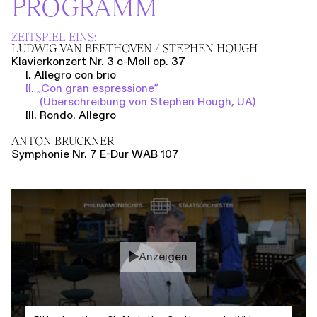
PROGRAMM
ZEITSPIEL EINS:
LUDWIG VAN BEETHOVEN / STEPHEN HOUGH
Klavierkonzert Nr. 3 c-Moll op. 37
I. Allegro con brio
II. „Con gran espressione“
(Überschreibung von Stephen Hough, UA)
III. Rondo. Allegro
ANTON BRUCKNER
Symphonie Nr. 7 E-Dur WAB 107
Anzeigen