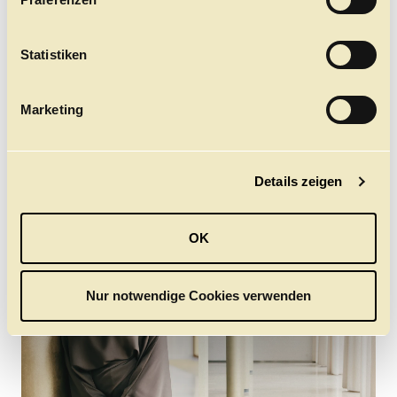
i
l
l
Statistiken
i
g
Marketing
u
n
MARIANA
LINDSEY
g
POLTORAK
REYNOLDS
Details zeigen
s
a
u
OK
s
w
a
Nur notwendige Cookies verwenden
h
l