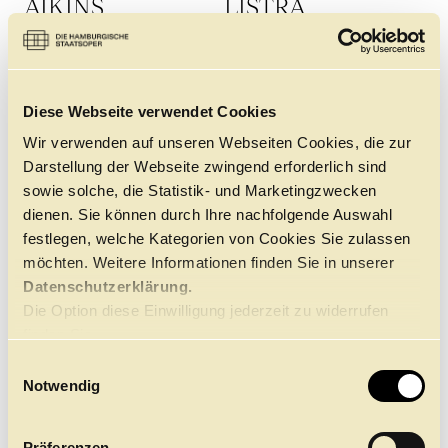
AIKINS
LISTRA
Diese Webseite verwendet Cookies
Wir verwenden auf unseren Webseiten Cookies, die zur
Darstellung der Webseite zwingend erforderlich sind
sowie solche, die Statistik- und Marketingzwecken
dienen. Sie können durch Ihre nachfolgende Auswahl
festlegen, welche Kategorien von Cookies Sie zulassen
möchten. Weitere Informationen finden Sie in unserer
Datenschutzerklärung.
INÉS
FERDINAND
Die Option diese Einwilligung jederzeit zu widerrufen
LÓPEZ
MURADYAN
FERNÁNDEZ
finden Sie
hier.
E
Notwendig
i
n
w
Präferenzen