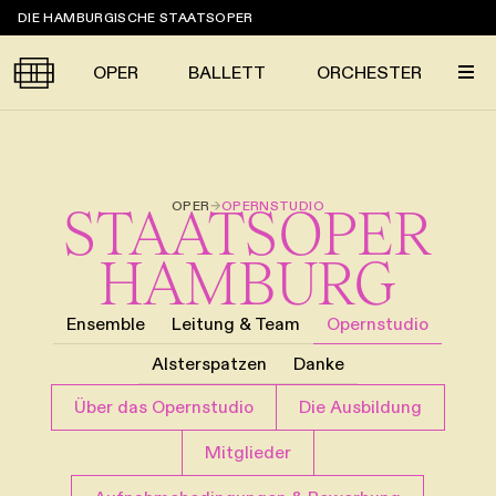
Sprungmarken
DIE HAMBURGISCHE STAATSOPER
OPER
BALLETT
ORCHESTER
Tickets &
OPER
→
OPERNSTUDIO
STAATSOPER
Suche
Ihr Besuch
Termine
KALENDER
HAMBURG
PROGRAMM
Ensemble
Leitung & Team
Opernstudio
Alle
Oper
Ballett
Konzert
ÜBER UNS
Alsterspatzen
Danke
Spielzeit 2026/2027
Premieren
SERVICE
Über das Opernstudio
Die Ausbildung
Repertoire
Konzerte
Festivals
Oper
Ballett
Orchester
Mitglieder
DANKE
MEIN KONTO
CLICK in
Die Hamburgische Staatsoper
Tickets & Preise
Ihr Besuch
Abos