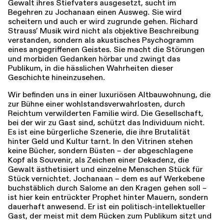
Gewalt ihres Stiefvaters ausgesetzt, sucht im
Begehren zu Jochanaan einen Ausweg. Sie wird
scheitern und auch er wird zugrunde gehen. Richard
Strauss’ Musik wird nicht als objektive Beschreibung
verstanden, sondern als akustisches Psychogramm
eines angegriffenen Geistes. Sie macht die Störungen
und morbiden Gedanken hörbar und zwingt das
Publikum, in die hässlichen Wahrheiten dieser
Geschichte hineinzusehen.
Wir befinden uns in einer luxuriösen Altbauwohnung, die
zur Bühne einer wohlstands­verwahrlosten, durch
Reichtum verwilderten Familie wird. Die Gesellschaft,
bei der wir zu Gast sind, schützt das Individuum nicht.
Es ist eine bürgerliche Szenerie, die ihre Brutalität
hinter Geld und Kultur tarnt. In den Vitrinen stehen
keine Bücher, sondern Büsten – der abgeschlagene
Kopf als Souvenir, als Zeichen einer Dekadenz, die
Gewalt ästhetisiert und einzelne Menschen Stück für
Stück vernichtet. Jochanaan – dem es auf Werkebene
buchstäblich durch Salome an den Kragen gehen soll –
ist hier kein entrückter Prophet hinter Mauern, sondern
dauerhaft anwesend. Er ist ein politisch-intellektueller
Gast, der meist mit dem Rücken zum Publikum sitzt und