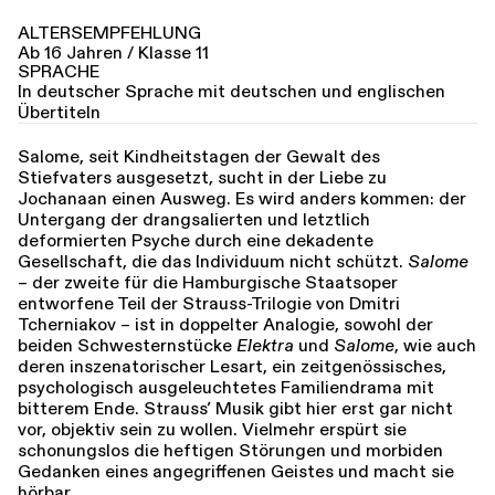
ALTERSEMPFEHLUNG
Ab 16 Jahren / Klasse 11
SPRACHE
In deutscher Sprache mit deutschen und englischen
Übertiteln
Salome, seit Kindheitstagen der Gewalt des
Stiefvaters ausgesetzt, sucht in der Liebe zu
Jochanaan einen Ausweg. Es wird anders kommen: der
Untergang der drangsalierten und letztlich
deformierten Psyche durch eine dekadente
Gesellschaft, die das Individuum nicht schützt.
Salome
– der zweite für die Hamburgische Staatsoper
entworfene Teil der Strauss-Trilogie von Dmitri
Tcherniakov – ist in doppelter Analogie, sowohl der
beiden Schwesternstücke
Elektra
und
Salome
, wie auch
deren inszenatorischer Lesart, ein zeitgenössisches,
psychologisch ausgeleuchtetes Familiendrama mit
bitterem Ende. Strauss’ Musik gibt hier erst gar nicht
vor, objektiv sein zu wollen. Vielmehr erspürt sie
schonungslos die heftigen Störungen und morbiden
Gedanken eines angegriffenen Geistes und macht sie
hörbar.