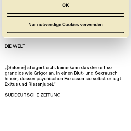
u
OK
s
„Jedes Gefühl, jede Regung vermittelt die Sopranistin
w
nicht nur schauspielerisch eindringlich, sondern ebenso
a
mittels stimmlicher Gestaltung. Die Stimme spielt mit.
Nur notwendige Cookies verwenden
h
Jeder im Publikum spürt das, darf also auch innerlich
mitfühlen, mitleiden, mitlieben, mitverzweifeln.“
l
DIE WELT
„[Salome] steigert sich, keine kann das derzeit so
grandios wie Grigorian, in einen Blut- und Sexrausch
hinein, dessen psychischen Exzessen sie selbst erliegt.
Exitus und Riesenjubel.“
SÜDDEUTSCHE ZEITUNG