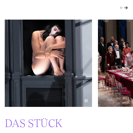
←
→
©
DAS STÜCK