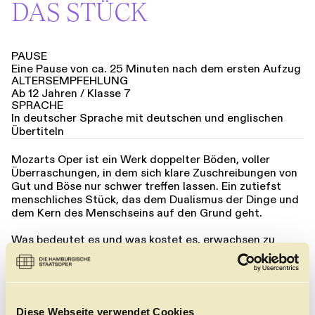
DAS STÜCK
PAUSE
Eine Pause von ca. 25 Minuten nach dem ersten Aufzug
ALTERSEMPFEHLUNG
Ab 12 Jahren / Klasse 7
SPRACHE
In deutscher Sprache mit deutschen und englischen
Übertiteln
Mozarts Oper ist ein Werk doppelter Böden, voller
Überraschungen, in dem sich klare Zuschreibungen von
Gut und Böse nur schwer treffen lassen. Ein zutiefst
menschliches Stück, das dem Dualismus der Dinge und
dem Kern des Menschseins auf den Grund geht.
Was bedeutet es und was kostet es, erwachsen zu
werden? Welche Prüfungen muss man bestehen, wem
kann man vertrauen, wie fühlt sich die (erste) große
Liebe an, wie Erkenntnis? Jette Steckels Inszenierung
mit spektakulärer LED-Show, die in dieser Spielzeit zum
letzten Mal an der Hamburgischen Staatsoper zu
Diese Webseite verwendet Cookies