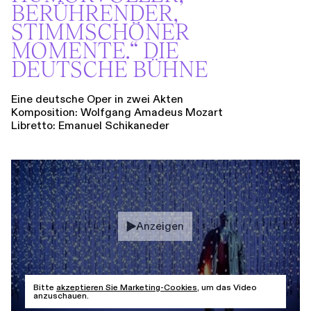
BERÜHRENDER,
STIMMSCHÖNER
MOMENTE.“ DIE
DEUTSCHE BÜHNE
Eine deutsche Oper in zwei Akten
Komposition: Wolfgang Amadeus Mozart
Libretto: Emanuel Schikaneder
Anzeigen
Bitte
akzeptieren Sie Marketing-Cookies
, um das Video
anzuschauen.