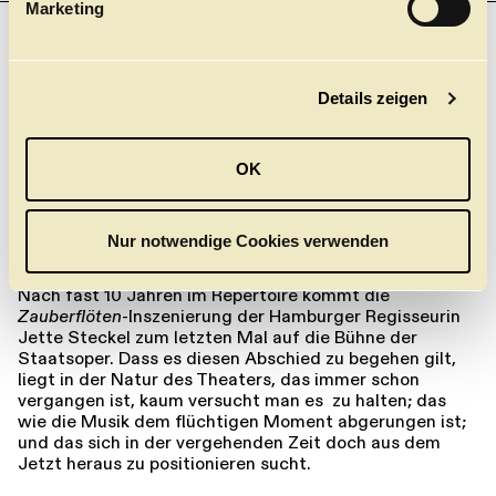
Marketing
u
n
g
Details zeigen
s
a
ÜBER DIE
u
OK
INSZENIERUNG
s
w
von Katinka Deecke
a
Nur notwendige Cookies verwenden
h
l
Nach fast 10 Jahren im Repertoire kommt die
Zauberflöten
-Inszenierung der Hamburger Regisseurin
Jette Steckel zum letzten Mal auf die Bühne der
Staatsoper. Dass es diesen Abschied zu begehen gilt,
liegt in der Natur des Theaters, das immer schon
vergangen ist, kaum versucht man es zu halten; das
wie die Musik dem flüchtigen Moment abgerungen ist;
und das sich in der vergehenden Zeit doch aus dem
Jetzt heraus zu positionieren sucht.