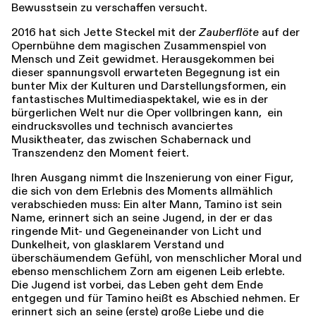
Bewusstsein zu verschaffen versucht.
2016 hat sich Jette Steckel mit der
Zauberflöte
auf der
Opernbühne dem magischen Zusammenspiel von
Mensch und Zeit gewidmet. Herausgekommen bei
dieser spannungsvoll erwarteten Begegnung ist ein
bunter Mix der Kulturen und Darstellungsformen, ein
fantastisches Multimediaspektakel, wie es in der
bürgerlichen Welt nur die Oper vollbringen kann, ein
eindrucksvolles und technisch avanciertes
Musiktheater, das zwischen Schabernack und
Transzendenz den Moment feiert.
Ihren Ausgang nimmt die Inszenierung von einer Figur,
die sich von dem Erlebnis des Moments allmählich
verabschieden muss: Ein alter Mann, Tamino ist sein
Name, erinnert sich an seine Jugend, in der er das
ringende Mit- und Gegeneinander von Licht und
Dunkelheit, von glasklarem Verstand und
überschäumendem Gefühl, von menschlicher Moral und
ebenso menschlichem Zorn am eigenen Leib erlebte.
Die Jugend ist vorbei, das Leben geht dem Ende
entgegen und für Tamino heißt es Abschied nehmen. Er
erinnert sich an seine (erste) große Liebe und die