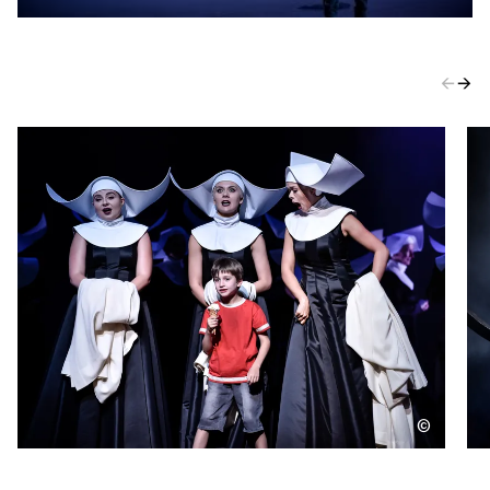
←
→
©