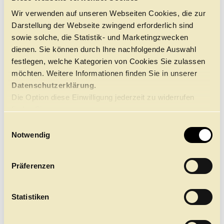
erleben ist, zeichnet retrospektiv die Lebenslinien der
Figuren Tamino, Pamina, Papageno und Papagena nach,
Wir verwenden auf unseren Webseiten Cookies, die zur
schickt sie in die Irrgärten und Lichtermeere
Darstellung der Webseite zwingend erforderlich sind
menschlicher Existenz, verführerisch, sinnlich und
sowie solche, die Statistik- und Marketingzwecken
verwirrend zugleich.
dienen. Sie können durch Ihre nachfolgende Auswahl
Uraufgeführt wurde die Oper am 30. September 1791
festlegen, welche Kategorien von Cookies Sie zulassen
im Theater im Freihaus auf der Wieden. Die Hamburger
möchten. Weitere Informationen finden Sie in unserer
Inszenierung feierte am 23. September 2016 Premiere.
Datenschutzerklärung.
Die Option diese Einwilligung jederzeit zu widerrufen
finden Sie
hier.
E
MIT FREUNDLICHER UNTERSTÜTZUNG DURCH DIE
Notwendig
i
n
w
Präferenzen
i
l
l
Statistiken
i
g