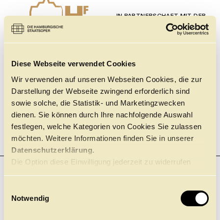
IN PARTNERSCHAFT MIT DER
STOCKHAUSEN-STIFTUNG FÜR
MUSIK
MIT FREUNDLICHER
MIT FREUNDLICHER
UNTERSTÜTZUNG DURCH DIE
UNTERSTÜTZUNG DURCH DIE
Diese Webseite verwendet Cookies
Wir verwenden auf unseren Webseiten Cookies, die zur
Darstellung der Webseite zwingend erforderlich sind
sowie solche, die Statistik- und Marketingzwecken
dienen. Sie können durch Ihre nachfolgende Auswahl
festlegen, welche Kategorien von Cookies Sie zulassen
möchten. Weitere Informationen finden Sie in unserer
Datenschutzerklärung.
Die Option diese Einwilligung jederzeit zu widerrufen
finden Sie
hier.
E
Notwendig
i
n