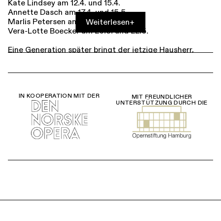
Kate Lindsey am 12.4. und 15.4.
Annette Dasch am 17.4. und 15.5.
Marlis Petersen am 22.4. und 25.4.
Weiterlesen
+
Vera-Lotte Boecker am 20.5. und 22.5.
Eine Generation später bringt der jetzige Hausherr,
Herzog Blaubart, eine neue Frau mit nach Hause: Judith.
Die beiden ziehen sich magisch an – sie fasziniert vom
mysteriösen Fremden, er von ihrem Glanz. Doch nach
und nach entdeckt Judith Blaubarts früheres Leben
samt den dort lauernden Abgründen. Und wieder ein
IN KOOPERATION MIT DER
MIT FREUNDLICHER
UNTERSTÜTZUNG DURCH DIE
Zeitsprung: In der
Florentinischen Tragödie
erkennen
wir ein gänzlich neues Ehekonstrukt – bürgerlich, aber
durchaus liberal. Als Simone seine Frau Bianca bei einer
Affäre mit dem jungen Guido ertappt, verzeiht er ihr.
Doch mehr und mehr dominieren traditionelle
Geschlechterrollen. Die ménage à trois eskaliert.
Kurzum: Begehren die Menschen in allen Zeiten gleich?
Wo liegen Unterschiede?