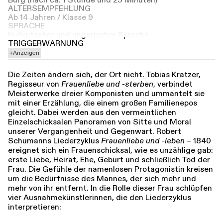
ALTERSEMPFEHLUNG
Ab 14 Jahren / Klasse 9
SPRACHE
In deutscher und ungarischer Sprache
TRIGGERWARNUNG
Anzeigen
Die Zeiten ändern sich, der Ort nicht. Tobias Kratzer,
Regisseur von
Frauenliebe und -sterben
, verbindet
Meisterwerke dreier Komponisten und ummantelt sie
mit einer Erzählung, die einem großen Familienepos
gleicht. Dabei werden aus den vermeintlichen
Einzelschicksalen Panoramen von Sitte und Moral
unserer Vergangenheit und Gegenwart. Robert
Schumanns Liederzyklus
Frauenliebe und -leben
– 1840
ereignet sich ein Frauenschicksal, wie es unzählige gab:
erste Liebe, Heirat, Ehe, Geburt und schließlich Tod der
Frau. Die Gefühle der namenlosen Protagonistin kreisen
um die Bedürfnisse des Mannes, der sich mehr und
mehr von ihr entfernt. In die Rolle dieser Frau schlüpfen
vier Ausnahmekünstlerinnen, die den Liederzyklus
interpretieren: