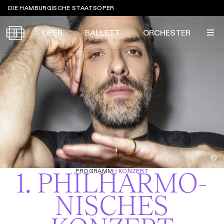
Sprungmarken
DIE HAMBURGISCHE STAATSOPER
OPER
BALLETT
ORCHESTER
Tickets &
Suche
Ihr Besuch
Termine
KALENDER
PROGRAMM
Alle
Oper
Ballett
Konzert
ÜBER UNS
©
Spielzeit 2026/2027
Premieren
PROGRAMM
→
KONZERT
1. PHILHARMO­
SERVICE
Repertoire
Konzerte
Festivals
Oper
Ballett
Orchester
NISCHES
DANKE
MEIN KONTO
CLICK in
Die Hamburgische Staatsoper
Tickets & Preise
Ihr Besuch
Abos