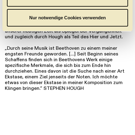
s
Beethovens 3. Klavierkonzert interpretieren, und zwar
ganz im Geiste des Urhebers als Pianist und Komponist
w
zugleich – denn der zweite Satz wird von ihm durch ein
a
Nur notwendige Cookies verwenden
neu komponiertes Stück ersetzt, inspiriert von
h
Beethovens Original. Beethoven begegnet uns in
l
unserer heutigen Zeit als Spiegel der Vergangenheit
und zugleich durch Hough als Teil des Hier und Jetzt.
„Durch seine Musik ist Beethoven zu einem meiner
engsten Freunde geworden. […] Seit Beginn seines
Schaffens finden sich in Beethovens Werk einige
spezifische Merkmale, die sich bis zum Ende hin
durchziehen. Eines davon ist die Suche nach einer Art
Ekstase, einem Ziel jenseits der Noten. Ich möchte
etwas von dieser Ekstase in meiner Komposition zum
Klingen bringen.“ STEPHEN HOUGH