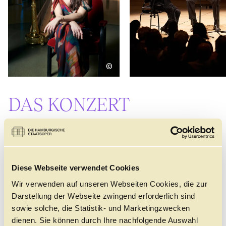
©
DAS KONZERT
ALTERSEMPFEHLUNG
Ab 10 Jahre
Die Klangwelten der Kammerkonzerte des
Diese Webseite verwendet Cookies
Philharmonischen Staatsorchesters Hamburg sind so
Wir verwenden auf unseren Webseiten Cookies, die zur
unterschiedlich wie die Charaktere der Musiker:innen,
die darin agieren. Die Anforderungen im
Darstellung der Webseite zwingend erforderlich sind
Orchestergraben sind oft durch die Größendimension
sowie solche, die Statistik- und Marketingzwecken
und die Vielfalt der Stimmen geprägt. Kammermusik
dienen. Sie können durch Ihre nachfolgende Auswahl
hingegen reduziert diese Dimension auf kleinere