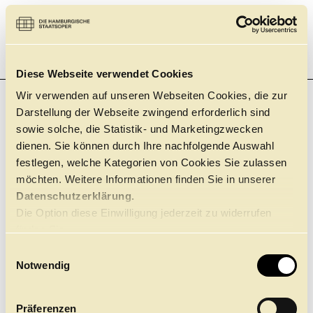
Führungen
Jobs
Kontakt
Diese Webseite verwendet Cookies
Wir verwenden auf unseren Webseiten Cookies, die zur
Darstellung der Webseite zwingend erforderlich sind
sowie solche, die Statistik- und Marketingzwecken
dienen. Sie können durch Ihre nachfolgende Auswahl
festlegen, welche Kategorien von Cookies Sie zulassen
„ICH BIN EIN
möchten. Weitere Informationen finden Sie in unserer
GESCHICHTEN­
Datenschutzerklärung.
ERZÄHLER“
Die Option diese Einwilligung jederzeit zu widerrufen
finden Sie
Kartal Karagedik im Gespräch mit Teresa Grenzmann
hier.
E
Zum Interview
Notwendig
i
n
w
Präferenzen