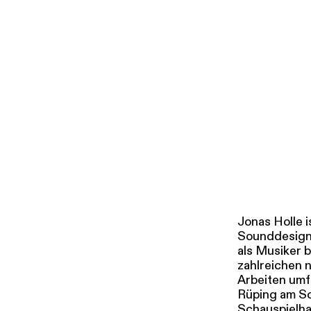
i
g
u
Tickets & Pr
n
g
s
a
u
s
w
a
h
l
Jonas Holle i
Sounddesigne
als Musiker b
zahlreichen 
Arbeiten umf
Rüping am S
Schauspielha