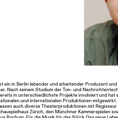
SERVICE
DANKE
MEIN KONTO
eise
Ihr Besuch
Abos
Führungen
Job
st ein in Berlin lebender und arbeitender Produzent und
r. Nach seinem Studium der Ton- und Nachrichtentech
ereits in unterschiedlichste Projekte involviert und hat 
nationalen und internationalen Produktionen mitgewirkt.
assen auch diverse Theaterproduktionen mit Regisseur
chauspielhaus Zürich, den Münchner Kammerspielen so
us Bochum. Für die Musik für das Stück
Das neue Lebe