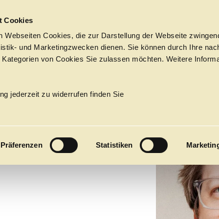
Sprungmarken
t Cookies
 Webseiten Cookies, die zur Darstellung der Webseite zwingend
atistik- und Marketingzwecken dienen. Sie können durch Ihre nac
 Kategorien von Cookies Sie zulassen möchten. Weitere Informa
 HOLLE
UNDDESIGNER:INNEN
Tickets &
Suche
Ihr Besuch
Termine
ng jederzeit zu widerrufen finden Sie
KALENDER
PROGRAM
Präferenzen
Statistiken
Marketin
Alle
Oper
Ballett
Konzert
ÜBER UNS
27
Premieren
Repertoire
Konzerte
Fes
Ballett
Orchester
Die Hamburgische Staa