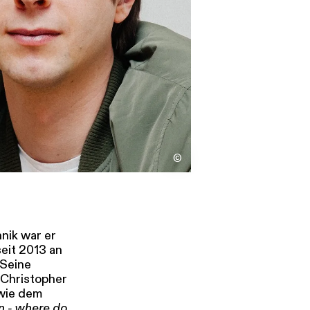
s
Kontakt
©
nik war er
seit 2013 an
 Seine
 Christopher
wie dem
n - where do