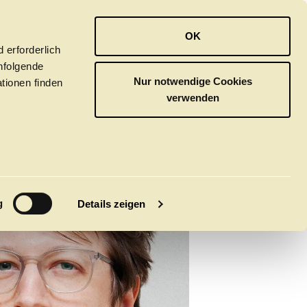
OPER
BALLETT
ORCHESTER
OK
 erforderlich
hfolgende
Nur notwendige Cookies
tionen finden
verwenden
M
g
Details zeigen
tivals
CLICK in
tsoper