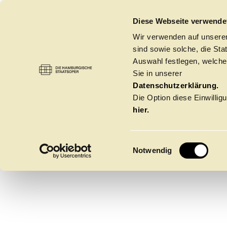
DIE HAMBURGISCHE STAATSOPER
Diese Webseite verwende
Wir verwenden auf unseren
sind sowie solche, die St
Auswahl festlegen, welche
Sie in unserer
JONAS
OPER
→
KLANGREGISSEUR:INNEN UND SO
Datenschutzerklärung.
Die Option diese Einwilligu
hier.
E
Notwendig
i
n
w
Spielzeit 2026/20
i
l
l
Oper