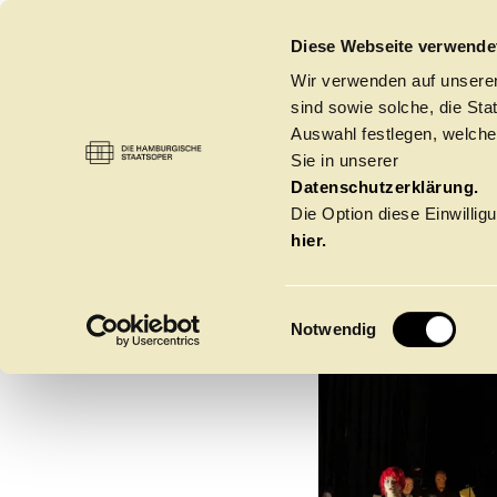
DIE HAMBURGISCHE STAATSOPER
Diese Webseite verwende
Wir verwenden auf unseren
sind sowie solche, die St
Auswahl festlegen, welche
Sie in unserer
MOL
Datenschutzerklärung.
Die Option diese Einwilligu
hier.
E
Notwendig
i
n
w
Spielzeit 2026/20
i
l
l
Oper