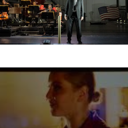
SERVICE
DANKE
MEIN KONTO
eise
Ihr Besuch
Abos
Führungen
Job