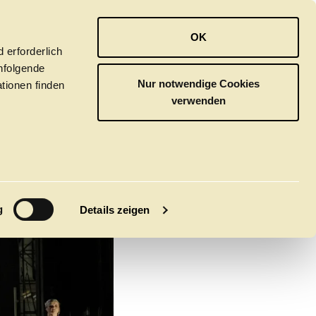
OPER
BALLETT
ORCHESTER
OK
 erforderlich
hfolgende
Nur notwendige Cookies
tionen finden
verwenden
TATO
M
g
Details zeigen
tivals
CLICK in
tsoper