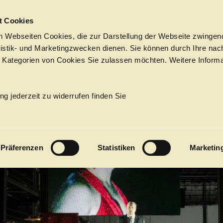
Sprungmarken
t Cookies
 Webseiten Cookies, die zur Darstellung der Webseite zwingend
atistik- und Marketingzwecken dienen. Sie können durch Ihre nac
 Kategorien von Cookies Sie zulassen möchten. Weitere Informa
TO AGI
PROGRAMM
Tickets &
→
OPER
Suche
Ihr Besuch
Termine
ng jederzeit zu widerrufen finden Sie
KALENDER
PROGRAM
Präferenzen
Statistiken
Marketin
Alle
Oper
Ballett
Konzert
ÜBER UNS
27
Premieren
Repertoire
Konzerte
Fes
Ballett
Orchester
Die Hamburgische Staa