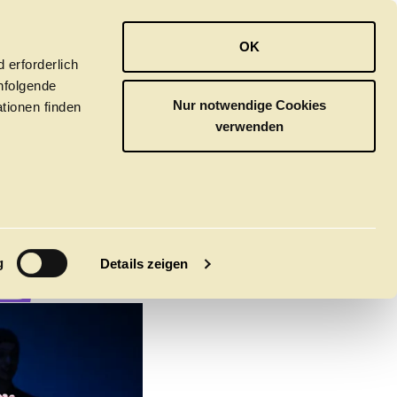
OPER
BALLETT
ORCHESTER
OK
 erforderlich
hfolgende
Nur notwendige Cookies
tionen finden
verwenden
ET
E
M
g
Details zeigen
tivals
CLICK in
tsoper