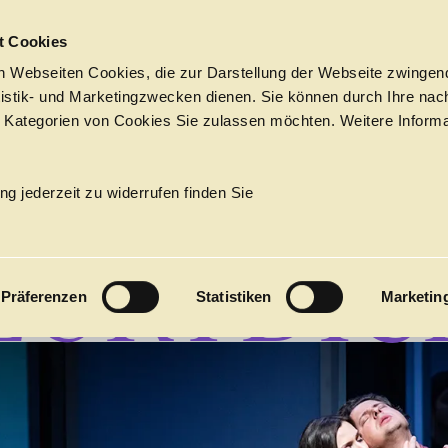
Sprungmarken
t Cookies
 Webseiten Cookies, die zur Darstellung der Webseite zwingend
atistik- und Marketingzwecken dienen. Sie können durch Ihre nac
 Kategorien von Cookies Sie zulassen möchten. Weitere Informa
RPHÉE 
PROGRAMM
Tickets &
→
OPER
Suche
Ihr Besuch
Termine
ng jederzeit zu widerrufen finden Sie
KALENDER
EURYDIC
PROGRAM
Präferenzen
Statistiken
Marketin
Alle
Oper
Ballett
Konzert
ÜBER UNS
27
Premieren
Repertoire
Konzerte
Fes
Ballett
Orchester
Die Hamburgische Staa