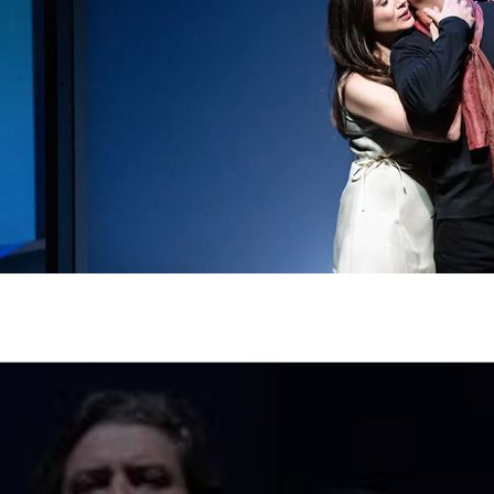
SERVICE
DANKE
MEIN KONTO
eise
Ihr Besuch
Abos
Führungen
Job