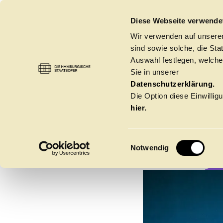
DIE HAMBURGISCHE STAATSOPER
Diese Webseite verwende
Wir verwenden auf unseren
sind sowie solche, die St
Auswahl festlegen, welche
Sie in unserer
O
Datenschutzerklärung.
Die Option diese Einwilligu
hier.
E
Notwendig
i
n
w
Spielzeit 2026/20
i
l
l
Oper