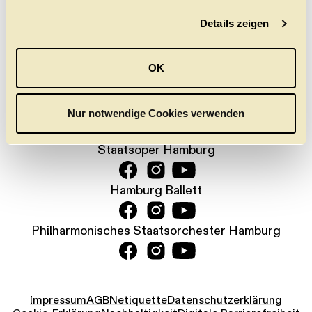
Jetzt anmelden
g
Details zeigen
s
a
PRESSE
KONTAKT
DANKE
JOBS
u
OK
s
w
KARTENTELEFON:
+49 (0) 40 35 68 68
a
Nur notwendige Cookies verwenden
h
l
Staatsoper Hamburg
Hamburg Ballett
Philharmonisches Staatsorchester Hamburg
Impressum
AGB
Netiquette
Datenschutz­erklärung