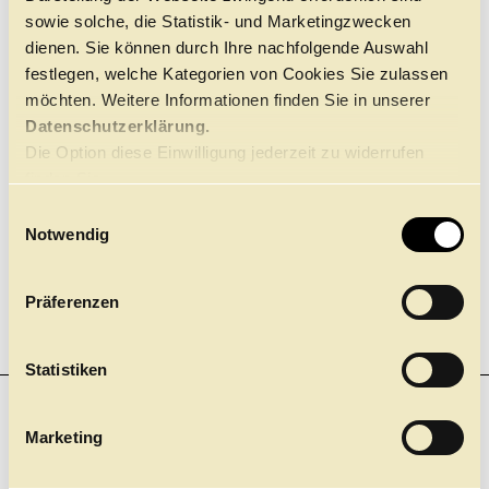
SPRACHE
sowie solche, die Statistik- und Marketingzwecken
Führungen
Jobs
Kontakt
In italienischer Sprache mit deutschen Übertiteln
dienen. Sie können durch Ihre nachfolgende Auswahl
festlegen, welche Kategorien von Cookies Sie zulassen
möchten. Weitere Informationen finden Sie in unserer
Datenschutzerklärung.
Die Option diese Einwilligung jederzeit zu widerrufen
finden Sie
hier.
E
Notwendig
i
n
w
Präferenzen
i
l
l
Statistiken
i
g
NEWSLETTER
Marketing
Einer für Alle. Und nichts mehr verpassen! Mit unserem
u
neuen Gesamt-Newsletter.
n