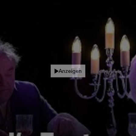
SERVICE
DANKE
MEIN KONTO
eise
Ihr Besuch
Abos
Führungen
Job
Anzeigen