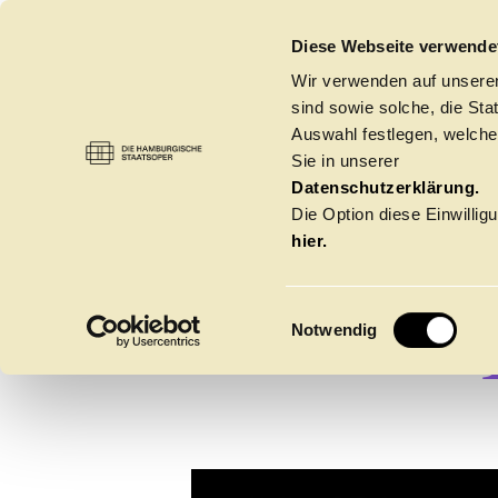
DIE HAMBURGISCHE STAATSOPER
Diese Webseite verwende
Wir verwenden auf unseren
sind sowie solche, die St
Auswahl festlegen, welche
Sie in unserer
Datenschutzerklärung.
Die Option diese Einwilligu
hier.
E
Notwendig
i
n
w
Spielzeit 2026/20
i
l
l
Oper