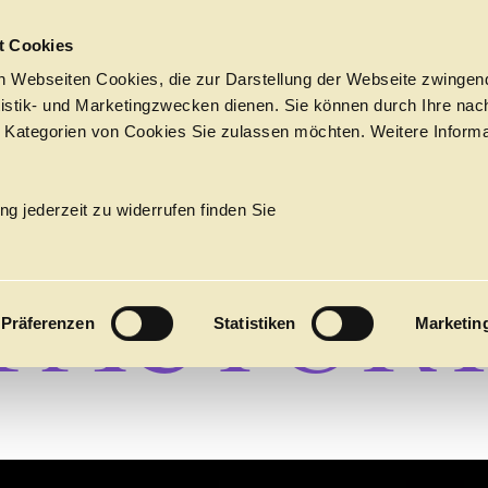
Sprungmarken
t Cookies
 Webseiten Cookies, die zur Darstellung der Webseite zwingend
atistik- und Marketingzwecken dienen. Sie können durch Ihre nac
 Kategorien von Cookies Sie zulassen möchten. Weitere Informa
HÄNDEL´
PROGRAMM
Tickets &
→
OPER
Suche
Ihr Besuch
Termine
ng jederzeit zu widerrufen finden Sie
KALENDER
FACTOR
PROGRAM
Präferenzen
Statistiken
Marketin
Alle
Oper
Ballett
Konzert
ÜBER UNS
27
Premieren
Repertoire
Konzerte
Fes
Ballett
Orchester
Die Hamburgische Staa