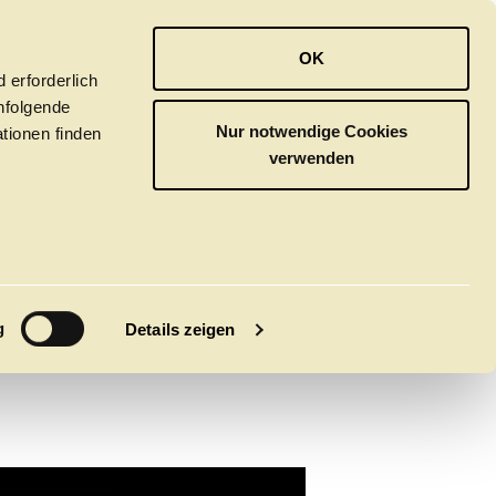
OPER
BALLETT
ORCHESTER
OK
 erforderlich
hfolgende
Nur notwendige Cookies
tionen finden
verwenden
S
Y
M
g
Details zeigen
tivals
CLICK in
tsoper