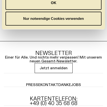
OK
s
w
a
Nur notwendige Cookies verwenden
h
l
NEWSLETTER
Einer für Alle. Und nichts mehr verpassen! Mit unserem
neuen Gesamt-Newsletter.
Jetzt anmelden
PRESSE
KONTAKT
DANKE
JOBS
KARTENTELEFON:
+49 (0) 40 35 68 68