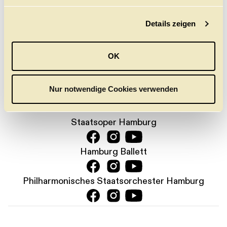
neuen Gesamt-Newsletter.
g
Jetzt anmelden
Details zeigen
s
a
u
PRESSE
KONTAKT
DANKE
JOBS
OK
s
w
KARTENTELEFON:
a
Nur notwendige Cookies verwenden
+49 (0) 40 35 68 68
h
l
Staatsoper Hamburg
Hamburg Ballett
Philharmonisches Staatsorchester Hamburg