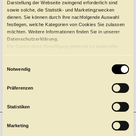
Darstellung der Webseite zwingend erforderlich sind
Führungen
Jobs
Kontakt
sowie solche, die Statistik- und Marketingzwecken
ALTERSEMPFEHLUNG
dienen. Sie können durch Ihre nachfolgende Auswahl
Ab 10 Jahre
festlegen, welche Kategorien von Cookies Sie zulassen
möchten. Weitere Informationen finden Sie in unserer
Datenschutzerklärung.
Die Option diese Einwilligung jederzeit zu widerrufen
finden Sie
hier.
E
Notwendig
i
n
w
Präferenzen
i
l
l
Statistiken
i
g
Marketing
NEWSLETTER
u
Einer für Alle. Und nichts mehr verpassen! Mit unserem
n