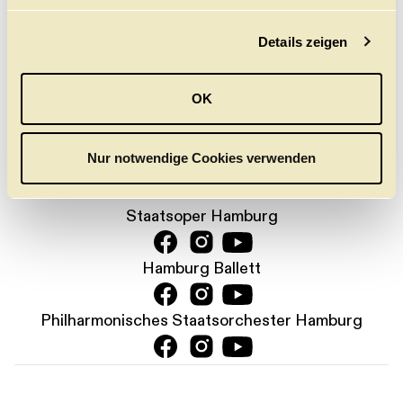
neuen Gesamt-Newsletter.
g
Jetzt anmelden
Details zeigen
s
a
u
PRESSE
KONTAKT
DANKE
JOBS
OK
s
w
KARTENTELEFON:
a
+49 (0) 40 35 68 68
Nur notwendige Cookies verwenden
h
l
Staatsoper Hamburg
Hamburg Ballett
Philharmonisches Staatsorchester Hamburg