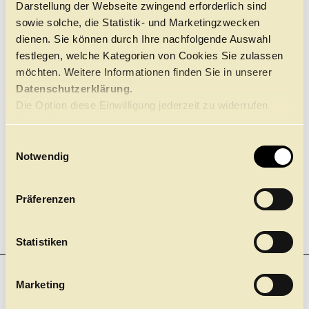
Darstellung der Webseite zwingend erforderlich sind
Führungen
Jobs
Kontakt
sowie solche, die Statistik- und Marketingzwecken
ALTERSEMPFEHLUNG
dienen. Sie können durch Ihre nachfolgende Auswahl
Ab 16 Jahre
festlegen, welche Kategorien von Cookies Sie zulassen
möchten. Weitere Informationen finden Sie in unserer
Datenschutzerklärung.
Die Option diese Einwilligung jederzeit zu widerrufen
finden Sie
hier.
E
Notwendig
i
n
w
Präferenzen
i
l
l
Statistiken
i
g
Marketing
NEWSLETTER
u
Einer für Alle. Und nichts mehr verpassen! Mit unserem
n