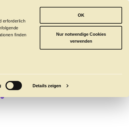
OPER
BALLETT
ORCHESTER
OK
 erforderlich
hfolgende
Nur notwendige Cookies
tionen finden
verwenden
EN
!
M
g
Details zeigen
tivals
CLICK in
tsoper