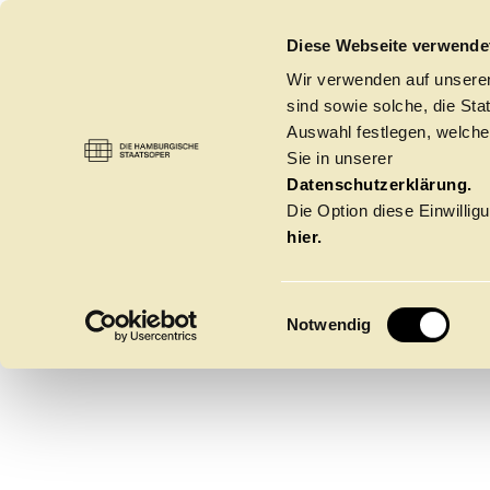
DIE HAMBURGISCHE STAATSOPER
Diese Webseite verwende
Wir verwenden auf unseren
sind sowie solche, die St
Auswahl festlegen, welche
Sie in unserer
A
Datenschutzerklärung.
Die Option diese Einwilligu
hier.
E
Notwendig
i
n
w
Spielzeit 2026/20
i
l
l
Oper