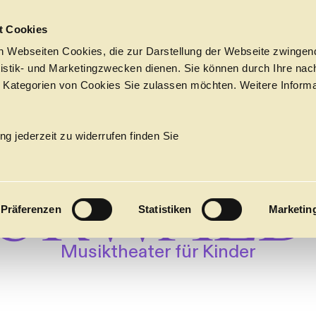
Sprungmarken
t Cookies
 Webseiten Cookies, die zur Darstellung der Webseite zwingend
atistik- und Marketingzwecken dienen. Sie können durch Ihre nac
 Kategorien von Cookies Sie zulassen möchten. Weitere Informa
UF IN D
PROGRAMM
Tickets &
→
JUNG
Suche
Ihr Besuch
Termine
ng jederzeit zu widerrufen finden Sie
KALENDER
URWALD
PROGRAM
Präferenzen
Statistiken
Marketin
Alle
Oper
Ballett
Konzert
ÜBER UNS
Musiktheater für Kinder
27
Premieren
Repertoire
Konzerte
Fes
Ballett
Orchester
Die Hamburgische Staa