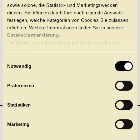
Ab 1 Jahre
sowie solche, die Statistik- und Marketingzwecken
Führungen
Jobs
Kontakt
dienen. Sie können durch Ihre nachfolgende Auswahl
Langtext über Admin7 de
festlegen, welche Kategorien von Cookies Sie zulassen
möchten. Weitere Informationen finden Sie in unserer
Datenschutzerklärung.
Die Option diese Einwilligung jederzeit zu widerrufen
finden Sie
hier.
E
Notwendig
i
n
w
Präferenzen
i
l
l
Statistiken
i
NEWSLETTER
g
Marketing
Einer für Alle. Und nichts mehr verpassen! Mit unserem
u
neuen Gesamt-Newsletter.
n