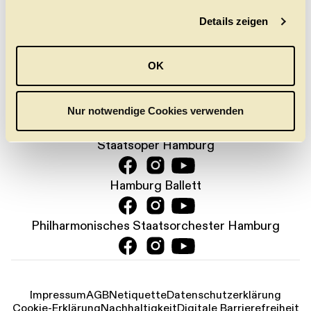
Jetzt anmelden
g
Details zeigen
s
a
PRESSE
KONTAKT
DANKE
JOBS
u
OK
s
KARTENTELEFON:
w
+49 (0) 40 35 68 68
a
Nur notwendige Cookies verwenden
h
l
Staatsoper Hamburg
Hamburg Ballett
Philharmonisches Staatsorchester Hamburg
Impressum
AGB
Netiquette
Datenschutz­erklärung
Cookie-Erklärung
Nachhaltigkeit
Digitale Barrierefreiheit