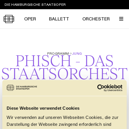
Sprungmarken
DIE HAMBURGISCHE STAATSOPER
OPER
BALLETT
ORCHESTER
Tickets &
PROGRAMM
→
JUNG
PHISCH - DAS
Suche
Ihr Besuch
Termine
KALENDER
STAATSORCHEST
PROGRAMM
ER HAUTNAH...
Alle
Oper
Ballett
Konzert
ÜBER UNS
Spielzeit 2026/2027
Premieren
SERVICE
DAS STÜCK
Diese Webseite verwendet Cookies
Repertoire
Konzerte
Festivals
Oper
Ballett
Orchester
DANKE
MEIN KONTO
Wir verwenden auf unseren Webseiten Cookies, die zur
CLICK in
Die Hamburgische Staatsoper
Tickets & Preise
Ihr Besuch
Abos
Darstellung der Webseite zwingend erforderlich sind
ALTERSEMPFEHLUNG