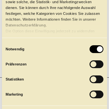
Klasse 4-6
sowie solche, die Statistik- und Marketingzwecken
Führungen
Jobs
Kontakt
dienen. Sie können durch Ihre nachfolgende Auswahl
festlegen, welche Kategorien von Cookies Sie zulassen
möchten. Weitere Informationen finden Sie in unserer
Datenschutzerklärung.
Die Option diese Einwilligung jederzeit zu widerrufen
finden Sie
hier.
E
Notwendig
i
n
w
Präferenzen
i
l
l
Statistiken
i
NEWSLETTER
g
Einer für Alle. Und nichts mehr verpassen! Mit unserem
Marketing
u
neuen Gesamt-Newsletter.
n
Jetzt anmelden
g