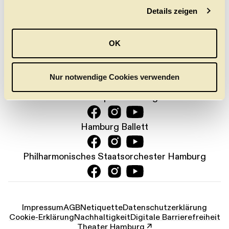
Details zeigen
s
a
PRESSE
KONTAKT
DANKE
JOBS
u
OK
s
KARTENTELEFON:
w
+49 (0) 40 35 68 68
a
Nur notwendige Cookies verwenden
h
Staatsoper Hamburg
l
Hamburg Ballett
Philharmonisches Staatsorchester Hamburg
Impressum
AGB
Netiquette
Datenschutz­erklärung
Cookie-Erklärung
Nachhaltigkeit
Digitale Barrierefreiheit
Theater Hamburg ↗