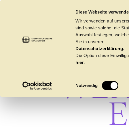
DIE HAMBURGISCHE STAATSOPER
Diese Webseite verwende
Wir verwenden auf unseren
sind sowie solche, die St
Auswahl festlegen, welche
Sie in unserer
FÜH
Datenschutzerklärung.
Die Option diese Einwilligu
hier.
WEI
E
Notwendig
i
n
E
w
Spielzeit 2026/20
i
l
l
Oper