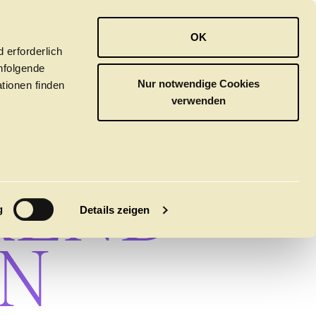
OPER
BALLETT
ORCHESTER
OK
 erforderlich
hfolgende
Nur notwendige Cookies
tionen finden
verwenden
 FÜR
REND
M
g
Details zeigen
EN
tivals
CLICK in
tsoper