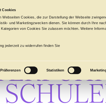
Sprungmarken
t Cookies
 Webseiten Cookies, die zur Darstellung der Webseite zwingend
atistik- und Marketingzwecken dienen. Sie können durch Ihre nac
 Kategorien von Cookies Sie zulassen möchten. Weitere Informa
RUNG +
PROGRAMM
Tickets &
→
JUNG
Suche
Ihr Besuch
Termine
ng jederzeit zu widerrufen finden Sie
KALENDER
TERFÜH
PROGRAM
Präferenzen
Statistiken
Marketin
Alle
Oper
Ballett
Konzert
 SCHUL
ÜBER UNS
27
Premieren
Repertoire
Konzerte
Fes
Ballett
Orchester
Die Hamburgische Staa