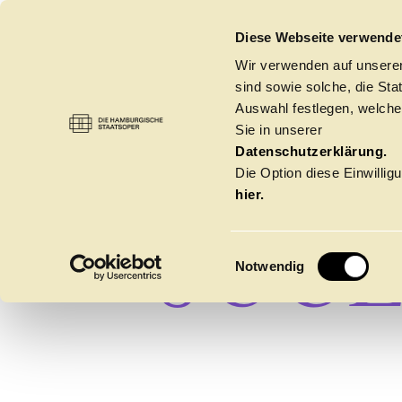
DIE HAMBURGISCHE STAATSOPER
Diese Webseite verwende
Wir verwenden auf unseren
sind sowie solche, die St
Auswahl festlegen, welche
Sie in unserer
FA
Datenschutzerklärung.
Die Option diese Einwilligu
hier.
JUG
E
Notwendig
i
n
w
Spielzeit 2026/20
i
l
l
Oper