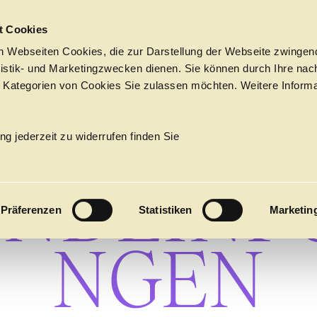
Sprungmarken
t Cookies
 Webseiten Cookies, die zur Darstellung der Webseite zwingend
atistik- und Marketingzwecken dienen. Sie können durch Ihre nac
 Kategorien von Cookies Sie zulassen möchten. Weitere Informa
MILIEN- 
PROGRAMM
Tickets &
→
JUNG
Suche
Ihr Besuch
Termine
ng jederzeit zu widerrufen finden Sie
KALENDER
ENDEINF
PROGRAM
Präferenzen
Statistiken
Marketin
Alle
Oper
Ballett
Konzert
NGEN
ÜBER UNS
27
Premieren
Repertoire
Konzerte
Fes
Ballett
Orchester
Die Hamburgische Staa