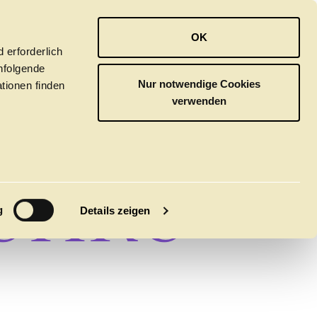
OPER
BALLETT
ORCHESTER
OK
 erforderlich
hfolgende
Nur notwendige Cookies
tionen finden
verwenden
UND
ÜHRU
M
g
Details zeigen
tivals
CLICK in
tsoper