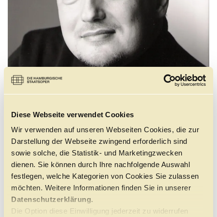
Führungen
Jobs
Kontakt
©
Diese Webseite verwendet Cookies
Der Bariton Bernhard Weindorf wurde in Mannheim
Wir verwenden auf unseren Webseiten Cookies, die zur
geboren.
Er studierte Gesang an der Hochschule für Musik und
Darstellung der Webseite zwingend erforderlich sind
darstellende Kunst Mannheim bis zu seinem Abschluss
sowie solche, die Statistik- und Marketingzwecken
und dann weiter bei Tom Krause in Hamburg.
dienen. Sie können durch Ihre nachfolgende Auswahl
festlegen, welche Kategorien von Cookies Sie zulassen
Er war Gast an verschiedenen Theatern Deutschlands
und der Schweiz, wie dem Staatstheater Stuttgart,
möchten. Weitere Informationen finden Sie in unserer
Theater Halle, dem Stadttheater Chur (CH) u.a.
Datenschutzerklärung.
Die Option diese Einwilligung jederzeit zu widerrufen
Sein Opernrepertoire erstreckt sich von Papageno