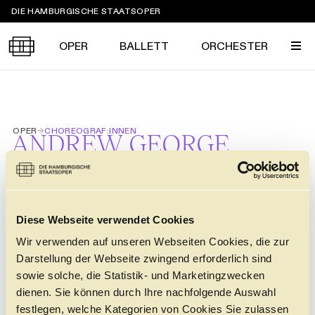
Sprungmarken
DIE HAMBURGISCHE STAATSOPER
OPER
BALLETT
ORCHESTER
Tickets &
OPER
→
CHOREOGRAF:INNEN
Suche
Ihr Besuch
ANDREW GEORGE
Termine
KALENDER
PROGRAMM
Alle
Oper
Ballett
Konzert
ÜBER UNS
Diese Webseite verwendet Cookies
Spielzeit 2026/2027
Premieren
Wir verwenden auf unseren Webseiten Cookies, die zur
STÜCKE
SERVICE
Darstellung der Webseite zwingend erforderlich sind
Repertoire
Konzerte
Festivals
LA BOHÈME
Oper
Ballett
Orchester
sowie solche, die Statistik- und Marketingzwecken
GIACOMO PUCCINI
DANKE
MEIN KONTO
dienen. Sie können durch Ihre nachfolgende Auswahl
CLICK in
18.12.
20.12.
23.12.
28.12.
30.12.
Die Hamburgische Staatsoper
Tickets & Preise
Ihr Besuch
Abos
festlegen, welche Kategorien von Cookies Sie zulassen