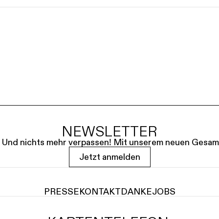
SERVICE
DANKE
MEIN KONTO
eise
Ihr Besuch
Abos
Führungen
Job
NEWSLETTER
le. Und nichts mehr verpassen! Mit unserem neuen Gesam
Jetzt anmelden
PRESSE
KONTAKT
DANKE
JOBS