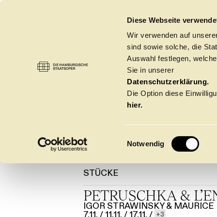
DIE HAMBURGISCHE STAATSOPER
Diese Webseite verwende
Wir verwenden auf unseren
sind sowie solche, die St
Auswahl festlegen, welche
Sie in unserer
KATRI
OPER
→
KOSTÜMBILDNER:INNEN
Datenschutzerklärung.
Die Option diese Einwilligu
hier.
E
Notwendig
i
n
STÜCKE
w
Spielzeit 2026/20
i
PETRUSCHKA & L’E
l
IGOR STRAWINSKY & MAURICE
l
7.11.
/
11.11.
/
17.11.
/
3
Oper