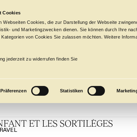
Sprungmarken
t Cookies
 Webseiten Cookies, die zur Darstellung der Webseite zwingend
atistik- und Marketingzwecken dienen. Sie können durch Ihre nac
 Kategorien von Cookies Sie zulassen möchten. Weitere Informa
N KATH
Tickets &
Suche
Ihr Besuch
Termine
ng jederzeit zu widerrufen finden Sie
KALENDER
PROGRAM
Präferenzen
Statistiken
Marketin
Alle
Oper
Ballett
Konzert
ÜBER UNS
27
Premieren
Repertoire
Konzerte
Fes
NFANT ET LES SORTILÈGES
 RAVEL
Ballett
Orchester
Die Hamburgische Staa