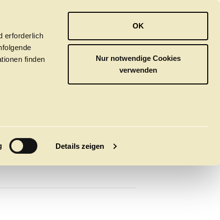
OPER
BALLETT
ORCHESTER
OK
 erforderlich
hfolgende
Nur notwendige Cookies
tionen finden
verwenden
M
g
Details zeigen
tivals
CLICK in
tsoper