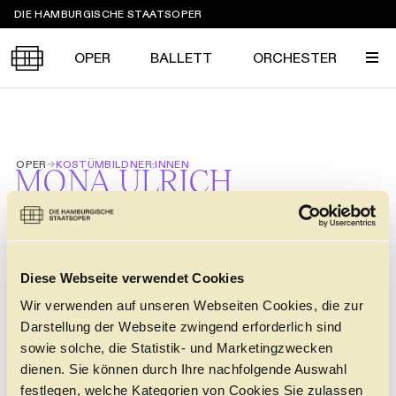
Sprungmarken
DIE HAMBURGISCHE STAATSOPER
OPER
BALLETT
ORCHESTER
Tickets &
OPER
→
KOSTÜMBILDNER:INNEN
Suche
Ihr Besuch
MONA ULRICH
Termine
KALENDER
PROGRAMM
Alle
Oper
Ballett
Konzert
ÜBER UNS
Diese Webseite verwendet Cookies
Spielzeit 2026/2027
Premieren
STÜCKE
Wir verwenden auf unseren Webseiten Cookies, die zur
SERVICE
Darstellung der Webseite zwingend erforderlich sind
Repertoire
Konzerte
Festivals
DIDO AND AENEAS
Oper
Ballett
Orchester
sowie solche, die Statistik- und Marketingzwecken
HENRY PURCELL
DANKE
MEIN KONTO
dienen. Sie können durch Ihre nachfolgende Auswahl
CLICK in
6.11.
/
8.11.
/
10.11.
/
7
Die Hamburgische Staatsoper
Tickets & Preise
Ihr Besuch
Abos
festlegen, welche Kategorien von Cookies Sie zulassen