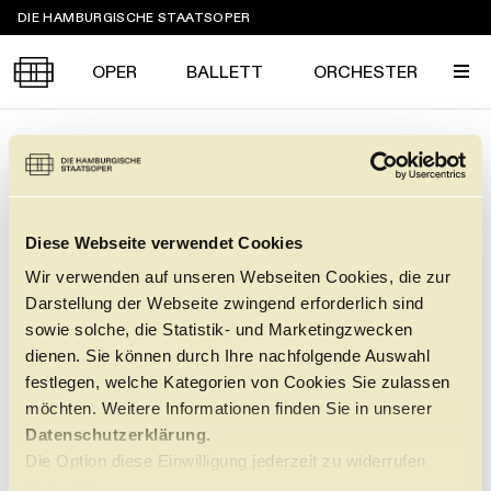
Sprungmarken
DIE HAMBURGISCHE STAATSOPER
OPER
BALLETT
ORCHESTER
Tickets &
OPER
→
BÜHNENBILDNER:INNEN
Suche
Ihr Besuch
1927
Termine
KALENDER
Diese Webseite verwendet Cookies
Wir verwenden auf unseren Webseiten Cookies, die zur
PROGRAMM
Darstellung der Webseite zwingend erforderlich sind
Alle
Oper
Ballett
Konzert
sowie solche, die Statistik- und Marketingzwecken
ÜBER UNS
dienen. Sie können durch Ihre nachfolgende Auswahl
Spielzeit 2026/2027
Premieren
festlegen, welche Kategorien von Cookies Sie zulassen
SERVICE
möchten. Weitere Informationen finden Sie in unserer
Repertoire
Konzerte
Festivals
Oper
Ballett
Orchester
Datenschutzerklärung.
DANKE
MEIN KONTO
CLICK in
Die Option diese Einwilligung jederzeit zu widerrufen
Die Hamburgische Staatsoper
Tickets & Preise
Ihr Besuch
Abos
finden Sie