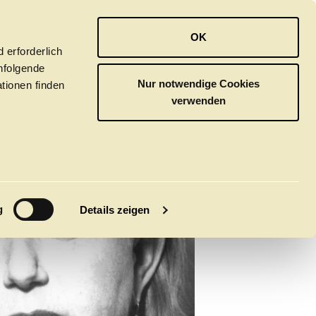
OPER
BALLETT
ORCHESTER
OK
 erforderlich
hfolgende
Nur notwendige Cookies
tionen finden
verwenden
M
g
Details zeigen
tivals
CLICK in
tsoper