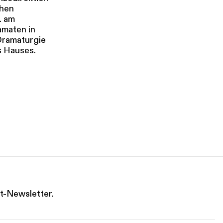
chen
. am
amaten in
Dramaturgie
s Hauses.
t-Newsletter.