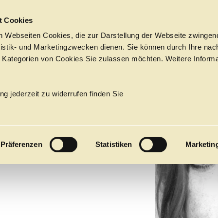
Sprungmarken
t Cookies
 Webseiten Cookies, die zur Darstellung der Webseite zwingend
atistik- und Marketingzwecken dienen. Sie können durch Ihre nac
 Kategorien von Cookies Sie zulassen möchten. Weitere Informa
HIELE
Tickets &
Suche
Ihr Besuch
Termine
ng jederzeit zu widerrufen finden Sie
KALENDER
PROGRAM
Präferenzen
Statistiken
Marketin
Alle
Oper
Ballett
Konzert
ÜBER UNS
27
Premieren
Repertoire
Konzerte
Fes
Ballett
Orchester
Die Hamburgische Staa