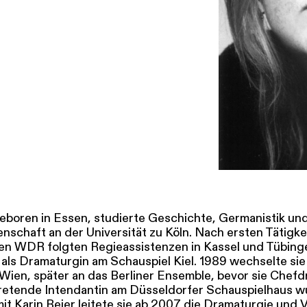
SERVICE
DANKE
MEIN KONTO
eise
Ihr Besuch
Abos
Führungen
Job
 geboren in Essen, studierte Geschichte, Germanistik un
schaft an der Universität zu Köln. Nach ersten Tätigkei
den WDR folgten Regieassistenzen in Kassel und Tübing
ls Dramaturgin am Schauspiel Kiel. 1989 wechselte sie
Wien, später an das Berliner Ensemble, bevor sie Chef
tretende Intendantin am Düsseldorfer Schauspielhaus w
t Karin Beier leitete sie ab 2007 die Dramaturgie und V