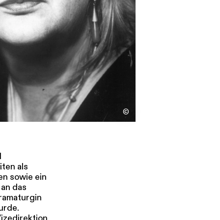
s
Kontakt
©
d
ten als
en sowie ein
 an das
dramaturgin
urde.
izedirektion