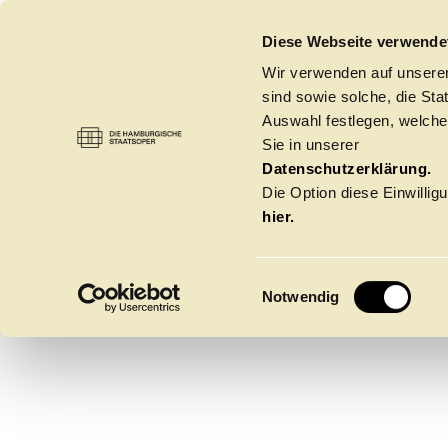
DIE HAMBURGISCHE STAATSOPER
Diese Webseite verwende
Wir verwenden auf unseren
sind sowie solche, die St
Auswahl festlegen, welche
Sie in unserer
RITA T
OPER
→
RITA THIELE
Datenschutzerklärung.
Die Option diese Einwilligu
hier.
E
Notwendig
i
n
w
Spielzeit 2026/20
i
l
l
Oper