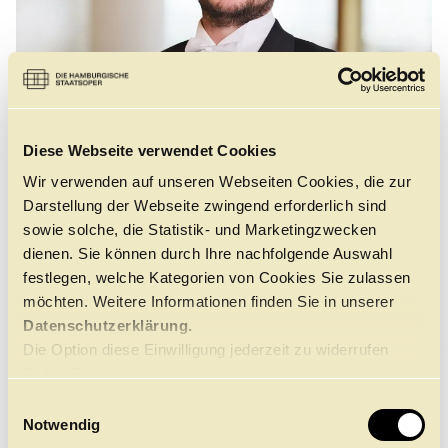
Führungen
Jobs
Kontakt
Diese Webseite verwendet Cookies
Wir verwenden auf unseren Webseiten Cookies, die zur
Darstellung der Webseite zwingend erforderlich sind
sowie solche, die Statistik- und Marketingzwecken
dienen. Sie können durch Ihre nachfolgende Auswahl
festlegen, welche Kategorien von Cookies Sie zulassen
möchten. Weitere Informationen finden Sie in unserer
Datenschutzerklärung.
Die Option diese Einwilligung jederzeit zu widerrufen
©
finden Sie
hier.
E
Notwendig
i
Felix Petereit, 1995 in Halle/Saale geboren, studierte