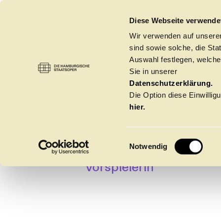
DIE HAMBURGISCHE STAATSOPER
Diese Webseite verwende
Wir verwenden auf unseren
sind sowie solche, die St
Auswahl festlegen, welche
Sie in unserer
MINAK
ORCHESTER
→
ORCHESTER
Datenschutzerklärung.
Die Option diese Einwilligu
hier.
TOLL
E
Notwendig
Bratschen
i
Vorspielerin
n
w
Spielzeit 2026/20
i
l
l
Oper