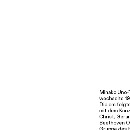
i
g
u
Tickets & Pr
n
g
s
a
u
s
w
a
h
l
Minako Uno-T
wechselte 19
Diplom folgt
mit dem Konz
Christ, Gér
Beethoven Or
Gruppe des P