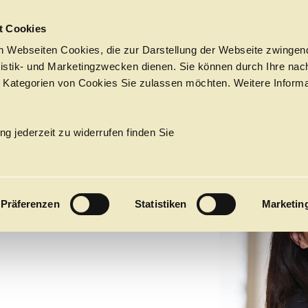
Sprungmarken
t Cookies
 Webseiten Cookies, die zur Darstellung der Webseite zwingend
atistik- und Marketingzwecken dienen. Sie können durch Ihre nac
 Kategorien von Cookies Sie zulassen möchten. Weitere Informa
O UNO-
Tickets &
Suche
Ihr Besuch
Termine
ng jederzeit zu widerrufen finden Sie
KALENDER
MANN
PROGRAM
Präferenzen
Statistiken
Marketin
Alle
Oper
Ballett
Konzert
ÜBER UNS
27
Premieren
Repertoire
Konzerte
Fes
Ballett
Orchester
Die Hamburgische Staa