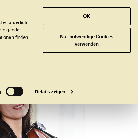
OPER
BALLETT
ORCHESTER
OK
 erforderlich
hfolgende
Nur notwendige Cookies
tionen finden
verwenden
M
g
Details zeigen
tivals
CLICK in
tsoper