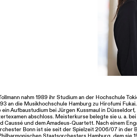
SERVICE
DANKE
MEIN KONTO
eise
Ihr Besuch
Abos
Führungen
Job
ollmann nahm 1989 ihr Studium an der Hochschule Toki
93 an die Musikhochschule Hamburg zu Hirofumi Fukai
e ein Aufbaustudium bei Jürgen Kussmaul in Düsseldorf,
ertexamen abschloss. Meisterkurse belegte sie u. a. be
ard Caussé und dem Amadeus-Quartett. Nach einem En
chester Bonn ist sie seit der Spielzeit 2006/07 in der 
hilharmonischen Staatsorchesters Hamburg, dem sie 1