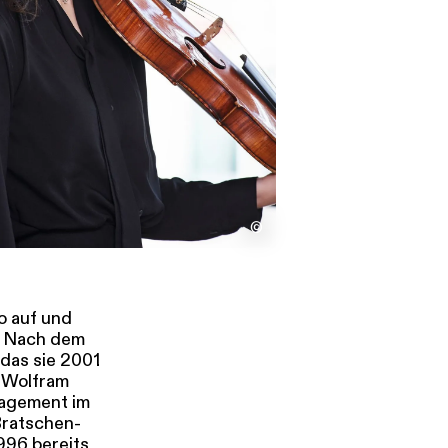
s
Kontakt
©
o auf und
. Nach dem
 das sie 2001
i Wolfram
gagement im
Bratschen-
996 bereits