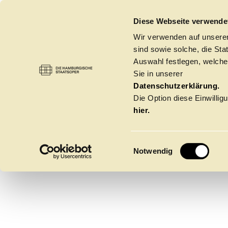
DIE HAMBURGISCHE STAATSOPER
Diese Webseite verwende
Wir verwenden auf unseren
sind sowie solche, die St
Auswahl festlegen, welche
Sie in unserer
ANDRE
OPER
→
VIDEODESIGNER:INNEN UND ANI
Datenschutzerklärung.
Die Option diese Einwilligu
hier.
DEINE
E
Notwendig
i
n
w
Spielzeit 2026/20
i
l
l
Oper