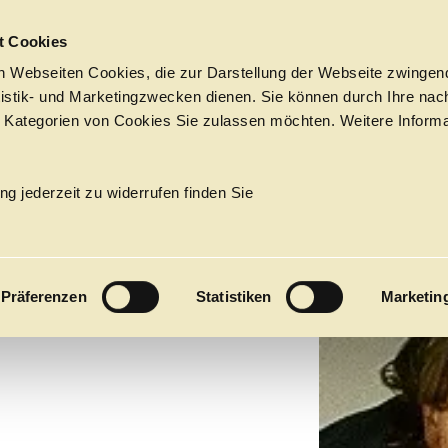
Sprungmarken
t Cookies
 Webseiten Cookies, die zur Darstellung der Webseite zwingend
atistik- und Marketingzwecken dienen. Sie können durch Ihre nac
 Kategorien von Cookies Sie zulassen möchten. Weitere Informa
AS
MATION
Tickets &
Suche
Ihr Besuch
Termine
ng jederzeit zu widerrufen finden Sie
KALENDER
RT
PROGRAM
Präferenzen
Statistiken
Marketin
Alle
Oper
Ballett
Konzert
ÜBER UNS
27
Premieren
Repertoire
Konzerte
Fes
Ballett
Orchester
Die Hamburgische Staa