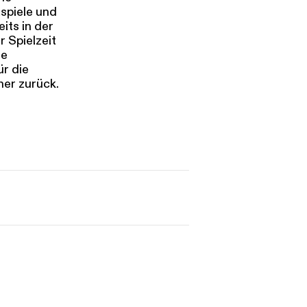
spiele und
its in der
r Spielzeit
de
ür die
her zurück.