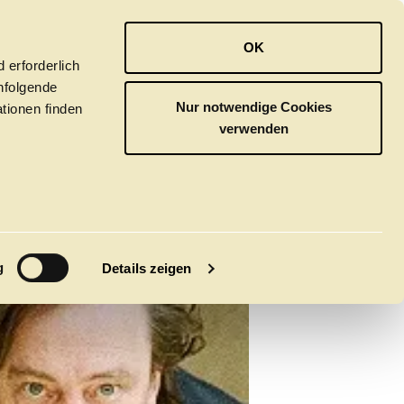
OPER
BALLETT
ORCHESTER
OK
 erforderlich
hfolgende
Nur notwendige Cookies
tionen finden
verwenden
M
g
Details zeigen
tivals
CLICK in
tsoper