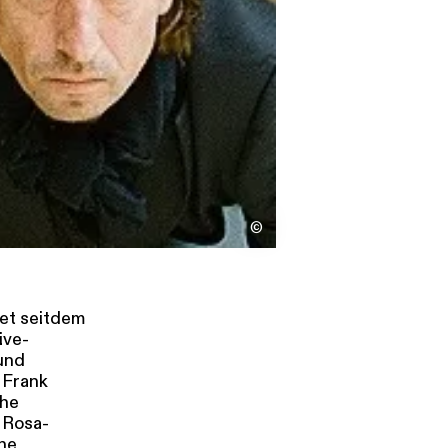
s
Kontakt
©
tet seitdem
ive-
und
 Frank
che
 Rosa-
che