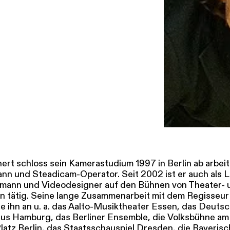
SERVICE
DANKE
MEIN KONTO
eise
Ihr Besuch
Abos
Führungen
Job
ert schloss sein Kamerastudium 1997 in Berlin ab arbei
nn und Steadicam-Operator. Seit 2002 ist er auch als L
mann und Videodesigner auf den Bühnen von Theater- 
 tätig. Seine lange Zusammenarbeit mit dem Regisseur
te ihn an u. a. das Aalto-Musiktheater Essen, das Deuts
us Hamburg, das Berliner Ensemble, die Volksbühne am
atz Berlin, das Staatsschauspiel Dresden, die Bayeris