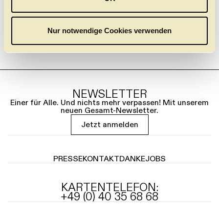
s
w
a
Nur notwendige Cookies verwenden
h
l
NEWSLETTER
Einer für Alle. Und nichts mehr verpassen! Mit unserem
neuen Gesamt-Newsletter.
Jetzt anmelden
PRESSE
KONTAKT
DANKE
JOBS
KARTENTELEFON:
+49 (0) 40 35 68 68