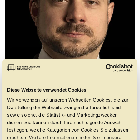
Führungen
Jobs
Kontakt
Diese Webseite verwendet Cookies
©
Wir verwenden auf unseren Webseiten Cookies, die zur
Darstellung der Webseite zwingend erforderlich sind
sowie solche, die Statistik- und Marketingzwecken
dienen. Sie können durch Ihre nachfolgende Auswahl
Gianluca Buratto, geboren in Italien, studierte Gesang
am Conservatorio Giuseppe Verdi in Mailand. 2006
festlegen, welche Kategorien von Cookies Sie zulassen
gewann er den 1. Preis beim Internationalen
möchten. Weitere Informationen finden Sie in unserer