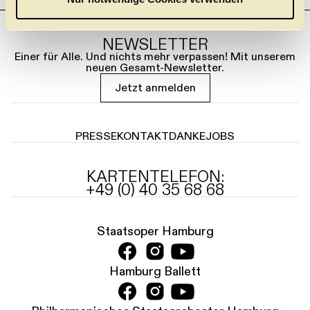
h
l
NEWSLETTER
Einer für Alle. Und nichts mehr verpassen! Mit unserem
neuen Gesamt-Newsletter.
Jetzt anmelden
PRESSE
KONTAKT
DANKE
JOBS
KARTENTELEFON:
+49 (0) 40 35 68 68
Staatsoper Hamburg
Hamburg Ballett