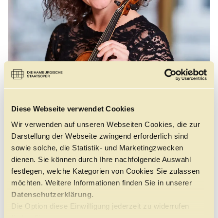
Führungen
Jobs
Kontakt
Diese Webseite verwendet Cookies
Wir verwenden auf unseren Webseiten Cookies, die zur
Darstellung der Webseite zwingend erforderlich sind
sowie solche, die Statistik- und Marketingzwecken
©
dienen. Sie können durch Ihre nachfolgende Auswahl
festlegen, welche Kategorien von Cookies Sie zulassen
möchten. Weitere Informationen finden Sie in unserer
Datenschutzerklärung.
Daria Pujanek, geboren in Posen, studierte an der I.J.
Die Option diese Einwilligung jederzeit zu widerrufen
Paderewski Academy of Music in Poznań bei Janusz
finden Sie