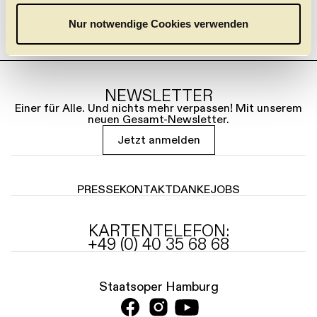
w
a
Nur notwendige Cookies verwenden
h
l
NEWSLETTER
Einer für Alle. Und nichts mehr verpassen! Mit unserem
neuen Gesamt-Newsletter.
Jetzt anmelden
PRESSE
KONTAKT
DANKE
JOBS
KARTENTELEFON:
+49 (0) 40 35 68 68
Staatsoper Hamburg