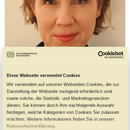
Führungen
Jobs
Kontakt
Diese Webseite verwendet Cookies
Wir verwenden auf unseren Webseiten Cookies, die zur
©
Darstellung der Webseite zwingend erforderlich sind
sowie solche, die Statistik- und Marketingzwecken
dienen. Sie können durch Ihre nachfolgende Auswahl
festlegen, welche Kategorien von Cookies Sie zulassen
Anja Rabes, geboren in München, schloss zunächst eine
möchten. Weitere Informationen finden Sie in unserer
Schneiderlehre an der Bayerischen Staatsoper ab und
studierte anschließend Theaterwissenschaft an der
Datenschutzerklärung.