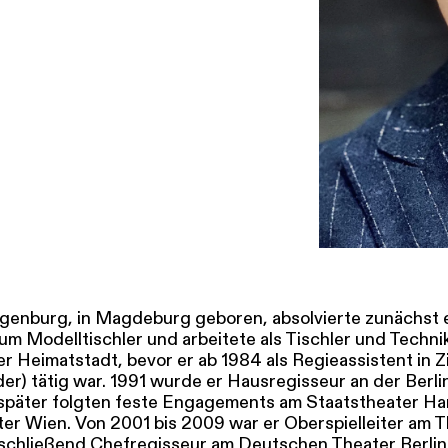
SERVICE
DANKE
MEIN KONTO
eise
Ihr Besuch
Abos
Führungen
Job
genburg, in Magdeburg geboren, absolvierte zunächst 
um Modelltischler und arbeitete als Tischler und Techni
r Heimatstadt, bevor er ab 1984 als Regieassistent in Z
er) tätig war. 1991 wurde er Hausregisseur an der Berli
später folgten feste Engagements am Staatstheater H
er Wien. Von 2001 bis 2009 war er Oberspielleiter am T
chließend Chefregisseur am Deutschen Theater Berlin.