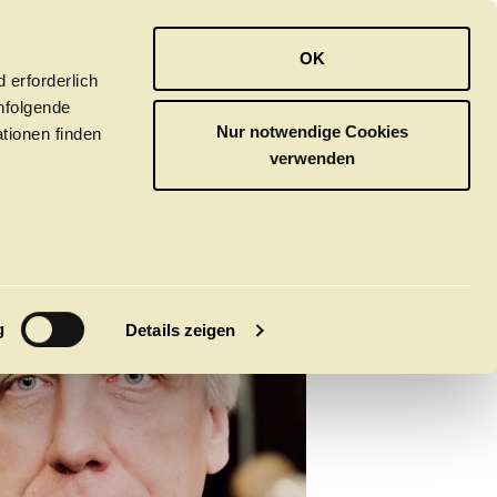
OPER
BALLETT
ORCHESTER
OK
 erforderlich
hfolgende
Nur notwendige Cookies
tionen finden
verwenden
M
g
Details zeigen
tivals
CLICK in
tsoper