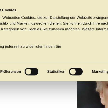
Sprungmarken
t Cookies
 Webseiten Cookies, die zur Darstellung der Webseite zwingend
atistik- und Marketingzwecken dienen. Sie können durch Ihre nac
 Kategorien von Cookies Sie zulassen möchten. Weitere Informa
AS
Tickets &
Suche
Ihr Besuch
Termine
ng jederzeit zu widerrufen finden Sie
KALENDER
EN­BURG
PROGRAM
Präferenzen
Statistiken
Marketin
Alle
Oper
Ballett
Konzert
ÜBER UNS
27
Premieren
Repertoire
Konzerte
Fes
Ballett
Orchester
Die Hamburgische Staa