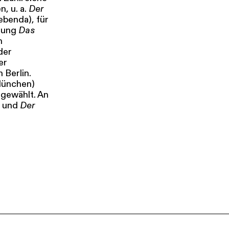
, u. a.
Der
benda), für
erung
Das
n
der
er
 Berlin.
München)
 gewählt. An
und
Der