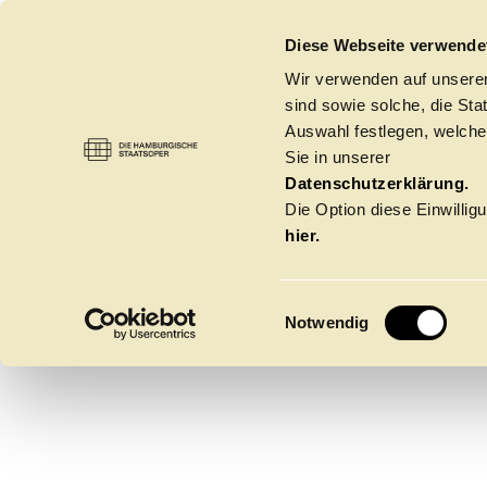
DIE HAMBURGISCHE STAATSOPER
Diese Webseite verwende
Wir verwenden auf unseren
sind sowie solche, die St
Auswahl festlegen, welche
Sie in unserer
ANDRE
OPER
→
ANDREAS KRIEGEN­BURG
Datenschutzerklärung.
Die Option diese Einwilligu
hier.
KRIEG
E
Notwendig
i
n
w
Spielzeit 2026/20
i
l
l
Oper