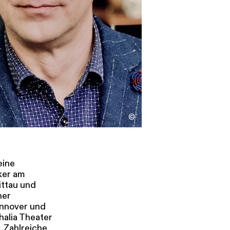
s
Kontakt
©
eine
ker am
ittau und
ner
annover und
halia Theater
 Zahlreiche