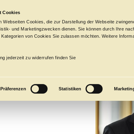
Sprungmarken
t Cookies
 Webseiten Cookies, die zur Darstellung der Webseite zwingend
atistik- und Marketingzwecken dienen. Sie können durch Ihre nac
 Kategorien von Cookies Sie zulassen möchten. Weitere Informa
N
Tickets &
Suche
Ihr Besuch
Termine
ng jederzeit zu widerrufen finden Sie
KALENDER
DT
PROGRAM
Präferenzen
Statistiken
Marketin
Alle
Oper
Ballett
Konzert
ÜBER UNS
27
Premieren
Repertoire
Konzerte
Fes
Ballett
Orchester
Die Hamburgische Staa