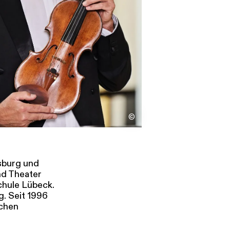
s
Kontakt
©
sburg und
nd Theater
chule Lübeck.
. Seit 1996
schen