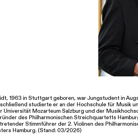
SERVICE
DANKE
MEIN KONTO
eise
Ihr Besuch
Abos
Führungen
Job
dt, 1963 in Stuttgart geboren, war Jungstudent in Aug
chließend studierte er an der Hochschule für Musik u
 Universität Mozarteum Salzburg und der Musikhochs
gründer des Philharmonischen Streichquartetts Hamburg
ertretender Stimmführer der 2. Violinen des Philharmoni
ters Hamburg. (Stand: 03/2026)