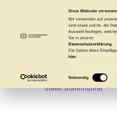
DIE HAMBURGISCHE STAATSOPER
Diese Webseite verwende
Wir verwenden auf unseren
sind sowie solche, die St
Auswahl festlegen, welche
Sie in unserer
STEFA
ORCHESTER
→
ORCHESTER
Datenschutzerklärung.
Die Option diese Einwilligu
hier.
SCHMI
E
Notwendig
2. Violinen
i
stellv. Stimmführer
n
w
Spielzeit 2026/20
i
l
l
Oper