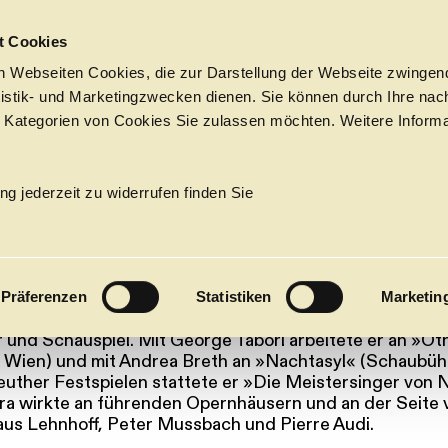
Sprungmarken
t Cookies
 Webseiten Cookies, die zur Darstellung der Webseite zwingend
atistik- und Marketingzwecken dienen. Sie können durch Ihre nac
 Kategorien von Cookies Sie zulassen möchten. Weitere Informa
 JARA
Tickets &
Suche
Ihr Besuch
Termine
ng jederzeit zu widerrufen finden Sie
KALENDER
PROGRAM
dner Jorge Jara studierte Architektur in Valparaiso (Chi
Präferenzen
Statistiken
Marketin
Alle
Oper
Ballett
Konzert
975 nach Berlin gekommen war, entwarf er Kostüme für
 und Schauspiel. Mit George Tabori arbeitete er an »Ot
ÜBER UNS
 Wien) und mit Andrea Breth an »Nachtasyl« (Schaubühn
27
Premieren
Repertoire
Konzerte
Fes
euther Festspielen stattete er »Die Meistersinger von
ara wirkte an führenden Opernhäusern und an der Seite
aus Lehnhoff, Peter Mussbach und Pierre Audi.
Ballett
Orchester
Die Hamburgische Staa