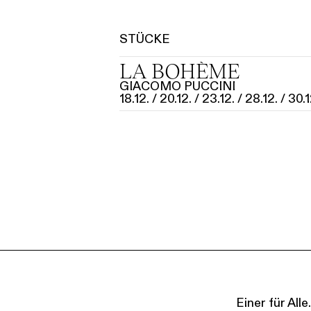
i
g
u
STÜCKE
Tickets & Pr
n
LA BOHÈME
g
GIACOMO PUCCINI
s
18.12.
20.12.
23.12.
28.12.
30.1
a
u
s
w
a
h
l
Einer für Al