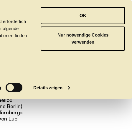
OPER
BALLETT
ORCHESTER
OK
 erforderlich
hfolgende
Nur notwendige Cookies
tionen finden
verwenden
M
le).
g
Details zeigen
 Film,
hello«
e Berlin).
tivals
CLICK in
 Nürnberg«
 von Luc
tsoper