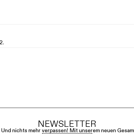
SERVICE
DANKE
MEIN KONTO
eise
Ihr Besuch
Abos
Führungen
Job
2.
NEWSLETTER
le. Und nichts mehr verpassen! Mit unserem neuen Gesam