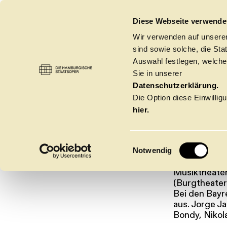
DIE HAMBURGISCHE STAATSOPER
Diese Webseite verwende
Wir verwenden auf unseren
sind sowie solche, die St
Auswahl festlegen, welche
Sie in unserer
JORGE
OPER
→
KOSTÜMBILDNER:INNEN
Datenschutzerklärung.
Die Option diese Einwilligu
hier.
E
Der Kostümbil
Notwendig
i
Nachdem er 1
n
Musiktheater
w
(Burgtheater
Spielzeit 2026/20
Bei den Bayr
i
aus. Jorge J
l
Bondy, Nikol
l
Oper