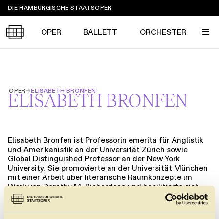
Sprungmarken
DIE HAMBURGISCHE STAATSOPER
OPER
BALLETT
ORCHESTER
Tickets &
OPER
→
ELISABETH BRONFEN
Suche
Ihr Besuch
ELISABETH BRONFEN
Termine
KALENDER
PROGRAMM
Elisabeth Bronfen ist Professorin emerita für Anglistik
Alle
Oper
Ballett
Konzert
und Amerikanistik an der Universität Zürich sowie
ÜBER UNS
Global Distinguished Professor an der New York
Spielzeit 2026/2027
Premieren
University. Sie promovierte an der Universität München
SERVICE
mit einer Arbeit über literarische Raumkonzepte im
Repertoire
Konzerte
Festivals
Werk von Dorothy M. Richardson und habilitierte sich
Oper
Ballett
Orchester
mit der vielbeachteten Studie
Over Her Dead Body
über
DANKE
MEIN KONTO
Darstellungen von Weiblichkeit und Tod. Sie
CLICK in
Die Hamburgische Staatsoper
Tickets & Preise
Ihr Besuch
Abos
veröffentlichte zahlreiche Bücher und Aufsätze zu