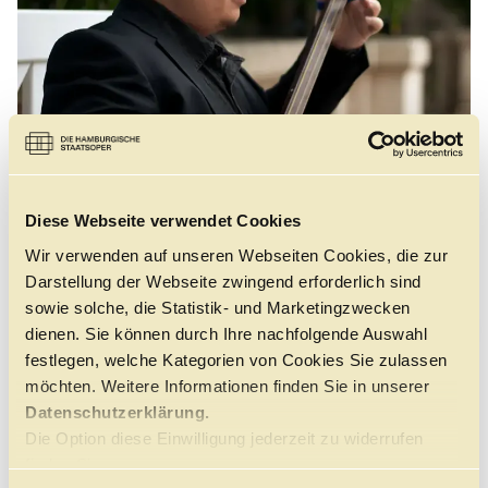
Führungen
Jobs
Kontakt
Diese Webseite verwendet Cookies
Wir verwenden auf unseren Webseiten Cookies, die zur
Darstellung der Webseite zwingend erforderlich sind
sowie solche, die Statistik- und Marketingzwecken
©
dienen. Sie können durch Ihre nachfolgende Auswahl
festlegen, welche Kategorien von Cookies Sie zulassen
möchten. Weitere Informationen finden Sie in unserer
Datenschutzerklärung.
Gustavo Eda, geboren in Belo Horizonte, Brasilien,
Die Option diese Einwilligung jederzeit zu widerrufen
studierte zunächst traditionelle japanische Musik
finden Sie
(Minyo) bei Meister Shuusei Ogita in Sagamihara,